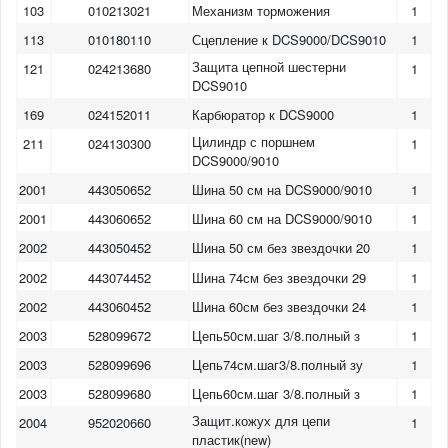
103
010213021
Механизм торможения
1
113
010180110
Сцепление к DCS9000/DCS9010
1
Защита цепной шестерни
121
024213680
1
DCS9010
169
024152011
Карбюратор к DCS9000
1
Цилиндр с поршнем
211
024130300
1
DCS9000/9010
2001
443050652
Шина 50 см на DCS9000/9010
1
2001
443060652
Шина 60 см на DCS9000/9010
1
2002
443050452
Шина 50 см без звездочки 20
1
2002
443074452
Шина 74см без звездочки 29
1
2002
443060452
Шина 60см без звездочки 24
1
2003
528099672
Цепь50см.шаг 3/8.полный з
1
2003
528099696
Цепь74см.шаг3/8.полный зу
1
2003
528099680
Цепь60см.шаг 3/8.полный з
1
Защит.кожух для цепи
2004
952020660
1
пластик(new)