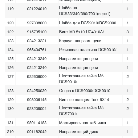
Шайба на
119
021224010
1
DCS33/340/390/7901(верс1)
120
927308000
Шайба для DCS9010/DCS9000
1
122
915735100
Винт M3.5x10 UC4010A/
3
123
024213221
Корпус. направл. цепи
1
124
965404761
Резиновая пластина DCS9010/
1
125
024213240
Направляющая цепи
1
126
024213240
Направляющая цепи
1
Шестигранная гайка M6
127
922606000
2
DCS9010/
128
024250030
Опора к DCS9000/DCS9010
1
129
908006145
Винт со шлицом Torx 6X14
2
Шестигранная гайка M8
130
923208004
2
DCS7901/
131
980114183
Маркировочная табличка
1
210
001182042
Направляющий диск
1