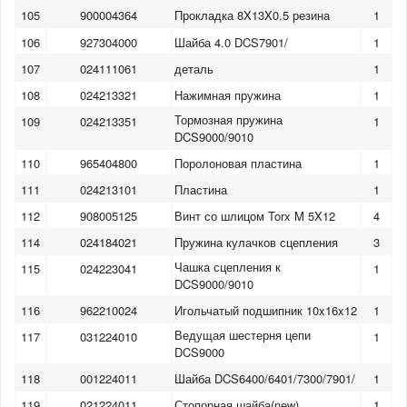
105
900004364
Прокладка 8X13X0.5 резина
1
106
927304000
Шайба 4.0 DCS7901/
1
107
024111061
деталь
1
108
024213321
Нажимная пружина
1
Тормозная пружина
109
024213351
1
DCS9000/9010
110
965404800
Поролоновая пластина
1
111
024213101
Пластина
1
112
908005125
Винт со шлицом Torx M 5X12
4
114
024184021
Пружина кулачков сцепления
3
Чашка сцепления к
115
024223041
1
DCS9000/9010
116
962210024
Игольчатый подшипник 10x16x12
1
Ведущая шестерня цепи
117
031224010
1
DCS9000
118
001224011
Шайба DCS6400/6401/7300/7901/
1
1
2
3
4
5
6
7
8
119
021224011
Стопорная шайба(new)
1