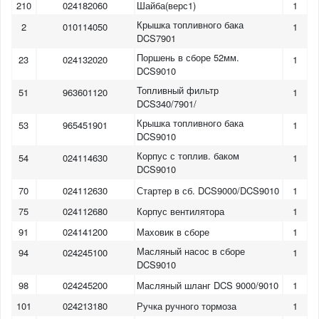
210
024182060
Шайба(верс1)
1
Крышка топливного бака
2
010114050
1
DCS7901
Поршень в сборе 52мм.
23
024132020
1
DCS9010
Топливный фильтр
51
963601120
1
DCS340/7901/
Крышка топливного бака
53
965451901
1
DCS9010
Корпус с топлив. баком
54
024114630
1
DCS9010
70
024112630
Стартер в сб. DCS9000/DCS9010
1
75
024112680
Корпус вентилятора
1
91
024141200
Маховик в сборе
1
Масляный насос в сборе
94
024245100
1
DCS9010
98
024245200
Масляный шланг DCS 9000/9010
1
101
024213180
Ручка ручного тормоза
1