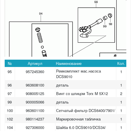
№
Артикул
Наименование
Кол.
Ремкомплект мас.насоса
95
957245360
1
DCS9010
96
963608100
деталь
1
97
908005125
Винт со шлицом Torx M 5X12
2
99
900005066
деталь
1
100
963601100
Сетчатый фильтр DCS6400/7901/
1
102
980114237
Маркировочная табличка
1
104
927306000
Шайба 6.0 DCS9010/DCS34/
1