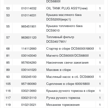
DCS6800I
53
010114032
OIL TANK PLUG ASS'Y(new)
1
Крышка масляного бака
53
010114031
1
DCS5200I(верс1)
Крышка топливного бака
55
965451901
1
DCS9010
Топливный фильтр
57
963601120
1
DCS340/7901/
68
114112660
Стартер в сборе DCS6000I/6800I
1
81
030143040
Магнето DCS6000I/DCS6800I
1
85
957604260
Наконечник свечи зажигания
1
89
030141020
Маховик в сборе
1
93
030245100
Масляный насос в сб. DCS6800I
1
105
957180060
Сцепление в сборе 6000/6800
1
116
030213660
Крышка ручного тормоза в сборе
1
117
030213110
Ручка ручного тормоза
1
119
010213021
Механизм торможения
1