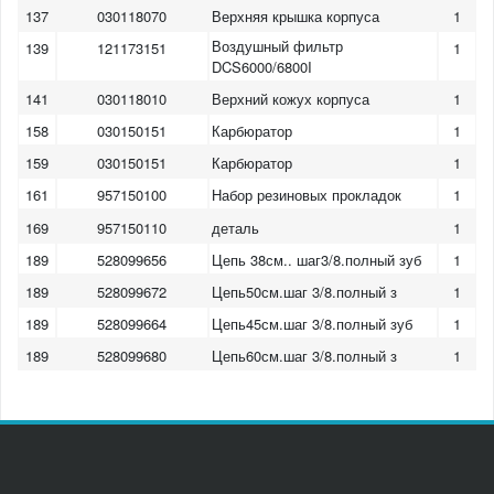
137
030118070
Верхняя крышка корпуса
1
Воздушный фильтр
139
121173151
1
DCS6000/6800I
141
030118010
Верхний кожух корпуса
1
158
030150151
Карбюратор
1
159
030150151
Карбюратор
1
161
957150100
Набор резиновых прокладок
1
169
957150110
деталь
1
189
528099656
Цепь 38см.. шаг3/8.полный зуб
1
189
528099672
Цепь50см.шаг 3/8.полный з
1
189
528099664
Цепь45см.шаг 3/8.полный зуб
1
189
528099680
Цепь60см.шаг 3/8.полный з
1