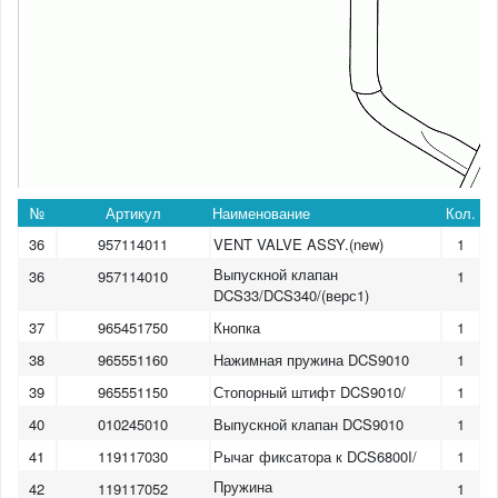
№
Артикул
Наименование
Кол.
36
957114011
VENT VALVE ASSY.(new)
1
Выпускной клапан
36
957114010
1
DCS33/DCS340/(верс1)
37
965451750
Кнопка
1
38
965551160
Нажимная пружина DCS9010
1
39
965551150
Стопорный штифт DCS9010/
1
40
010245010
Выпускной клапан DCS9010
1
41
119117030
Рычаг фиксатора к DCS6800I/
1
Пружина
42
119117052
1