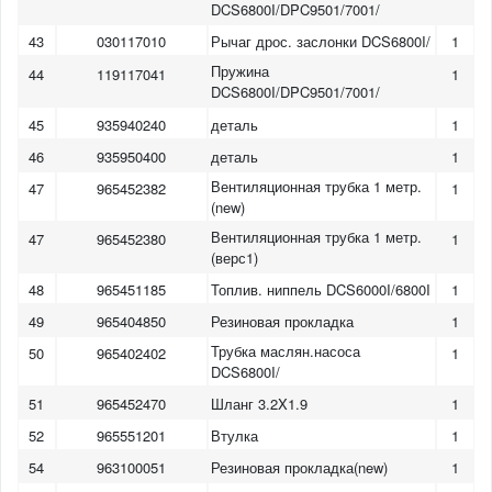
DCS6800I/DPC9501/7001/
43
030117010
Рычаг дрос. заслонки DCS6800I/
1
Пружина
44
119117041
1
DCS6800I/DPC9501/7001/
45
935940240
деталь
1
46
935950400
деталь
1
Вентиляционная трубка 1 метр.
47
965452382
1
(new)
Вентиляционная трубка 1 метр.
47
965452380
1
(верс1)
48
965451185
Топлив. ниппель DCS6000I/6800I
1
49
965404850
Резиновая прокладка
1
Трубка маслян.насоса
50
965402402
1
DCS6800I/
51
965452470
Шланг 3.2X1.9
1
1
2
3
4
5
6
7
8
52
965551201
Втулка
1
54
963100051
Резиновая прокладка(new)
1