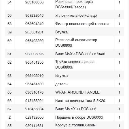
Резиновая прокладка
54
963100050
1
DCS5200I/(верс1)
56
963232045
Уплотнительное кольцо
1
58
963601240
Фильтр всасывающей головки
1
59
965551201
Втулка
1
Резиновый амортизатор
60
965403300
1
DCS6800I
61
908005095
Винт М5Х9 DBC300/301/340/
1
Трубка маслян.насоса
62
965451350
1
DCS6800I/
63
965402910
Втулка
1
64
965451500
деталь
1
65
030310170
WRAP AROUND HANDLE
1
66
913455204
Винт со шлицом Torx 5.5X20
1
67
913455304
Винт M5.5X30 DCS390/
1
2
029132000
Поршень в сборе DCS6000I
1
Корпус с топлив.баком
35
030114631
1