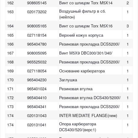
162
908605145
Винт со шлицом Torx M5X14
2
Воздушный фильтр в сб.
163
020173202
1
(нейлон)
164
908005165
Винт со шлицом Torx М5Х16
3
165
027118154
Верхний кожух корпуса
1
166
965404780
Резиновая прокладка DCS5200I/
1
167
908005095
Винт М5Х9 DBC300/301/340/
1
168
965525032
Резиновая прокладка DCS5200I/
1
169
027118054
Основание карбюратора
1
170
965404230
Заглушка
1
171
965401024
Резиновая втулка
1
172
965404410
Резиновая втулка DCS430/5200I/
1
173
965404341
Резиновая прокладка DCS5200I/
1
174
020131043
INTER MEDIATE FLANGE(new)
1
1
2
3
4
5
6
7
8
9
10
Опора карбюратора
174
020131041
1
DCS430/520/(верс1)