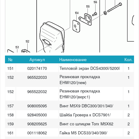
№
Артикул
Наименование
Кол.
151
020174170
Тепловой экран DCS4300I/5200I
1
Резиновая прокладка
152
965522033
1
EHW120/(new)
Резиновая прокладка
152
965522032
1
EHW120/(верс1)
157
908005095
Винт М5Х9 DBC300/301/340/
1
158
928405000
Шайба Гровера к DCS7901/
2
159
908205625
Винт со шлицом Torx M5X62
2
161
001118062
Гайка М5 DCS33/340/390/
2