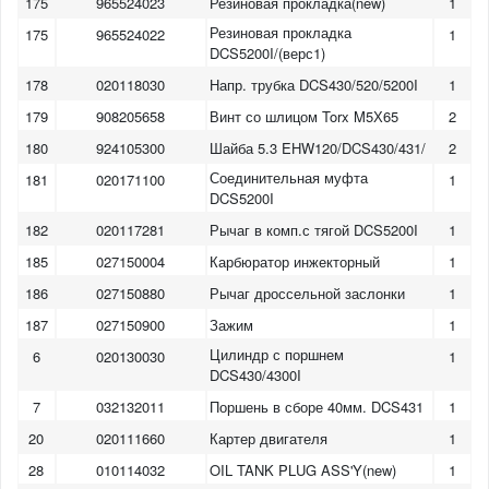
175
965524023
Резиновая прокладка(new)
1
Резиновая прокладка
175
965524022
1
DCS5200I/(верс1)
178
020118030
Напр. трубка DCS430/520/5200I
1
179
908205658
Винт со шлицом Torx M5Х65
2
180
924105300
Шайба 5.3 EHW120/DCS430/431/
2
Соединительная муфта
181
020171100
1
DCS5200I
182
020117281
Рычаг в комп.с тягой DCS5200I
1
185
027150004
Карбюратор инжекторный
1
186
027150880
Рычаг дроссельной заслонки
1
187
027150900
Зажим
1
Цилиндр с поршнем
6
020130030
1
DCS430/4300I
7
032132011
Поршень в сборе 40мм. DCS431
1
20
020111660
Картер двигателя
1
28
010114032
OIL TANK PLUG ASS'Y(new)
1