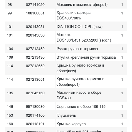
98
027141020
Маховик в комплекте(верс1)
1
Храповик стартера
99
108166051
1
DCS430/7901/
101
020143031
IGNITION COIL CPL.(new)
1
Магнето
101
020143030
1
DCS430/I.431.520.5200I(верс1)
104
027213452
Ручка ручного тормоза
1
109
027213430
Втулка крепления ручки тормоза
1
Крышка ручного тормоза в
114
027213652
1
сборе(new)
Крышка ручного тормоза в
114
027213651
1
сборе(верс1)
Масляный насос в сборе
135
027245160
1
DCS430
146
957180030
Сцепление в сборе 109-115
1
153
020174160
Глушитель
1
160
020118121
Крышка корпуса
1
Цепь 45 смx0.325 профи