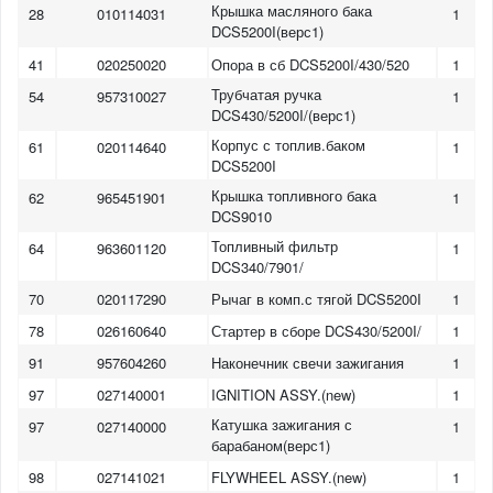
Крышка масляного бака
28
010114031
1
DCS5200I(верс1)
41
020250020
Опора в сб DCS5200I/430/520
1
Трубчатая ручка
54
957310027
1
DCS430/5200I/(верс1)
Корпус с топлив.баком
61
020114640
1
DCS5200I
Крышка топливного бака
62
965451901
1
DCS9010
Топливный фильтр
64
963601120
1
DCS340/7901/
70
020117290
Рычаг в комп.с тягой DCS5200I
1
78
026160640
Стартер в сборе DCS430/5200I/
1
91
957604260
Наконечник свечи зажигания
1
97
027140001
IGNITION ASSY.(new)
1
Катушка зажигания с
97
027140000
1
барабаном(верс1)
98
027141021
FLYWHEEL ASSY.(new)
1