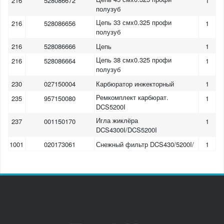
216
528086672
1
полузуб
Цепь 33 смx0.325 профи
216
528086656
1
полузуб
216
528086666
Цепь
1
Цепь 38 смx0.325 профи
216
528086664
1
полузуб
230
027150004
Карбюратор инжекторный
1
Ремкомплект карбюрат.
235
957150080
1
DCS5200I
Игла жиклёра
237
001150170
1
DCS4300I/DCS5200I
1001
020173061
Снежный фильтр DCS430/5200I/
1