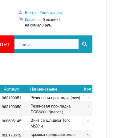
Войти
Регистрация
Корзина
0 позиций
на сумму
0 руб.
ОНТ
Артикул
Наименование
Кол.
963100051
Резиновая прокладка(new)
1
Резиновая прокладка
963100050
1
DCS5200I/(верс1)
Винт со шлицом Torx
908605145
1
M5X14
Крышка предварительн.
020173612
1