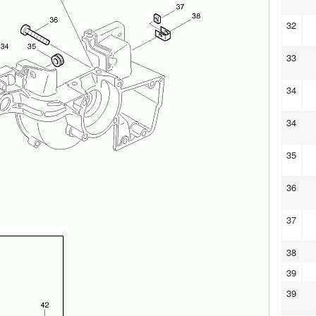
32
33
34
34
35
36
37
38
39
39