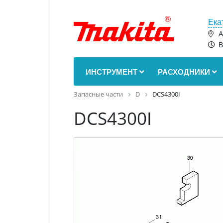
Ека
А
В
ИНСТРУМЕНТ
РАСХОДНИКИ
Запасные части
D
DCS4300I
DCS4300I