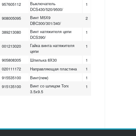
Выключатель
957605112
1
DCS430/520/9500/
Винт М5Х9
908005095
2
DBC300/301/340/
Винт натяжителя цепи
389213080
1
DCS390/
Гайка винта натяжителя
001213020
1
цепи
905808305
Шпилька 8X30
1
020111172
Направляющая пластина
1
915535100
Винт(new)
1
Винт со шлицом Torx
915135100
1
3.5x9.5
Выпускной клапан
010245010
1
DCS9010
Винт со шлицом Torx M
908005125
1
5X12
020111082
Упор цепи
1