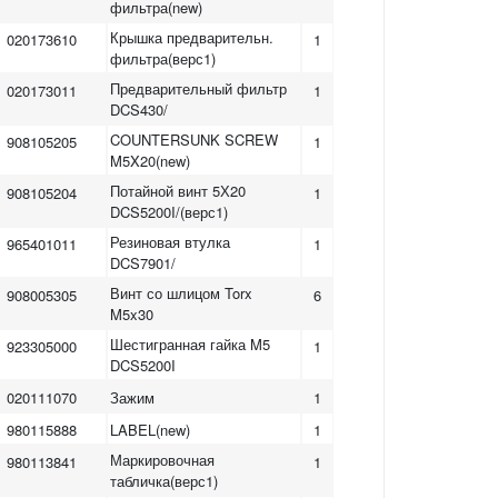
фильтра(new)
Крышка предварительн.
020173610
1
фильтра(верс1)
Предварительный фильтр
020173011
1
DCS430/
COUNTERSUNK SCREW
908105205
1
M5X20(new)
Потайной винт 5Х20
908105204
1
DCS5200I/(верс1)
Резиновая втулка
965401011
1
DCS7901/
Винт со шлицом Torx
908005305
6
M5x30
Шестигранная гайка M5
923305000
1
DCS5200I
020111070
Зажим
1
980115888
LABEL(new)
1
Маркировочная
980113841
1
табличка(верс1)