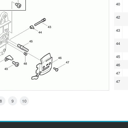
40
42
43
44
45
46
47
47
48
8
9
10
49
50