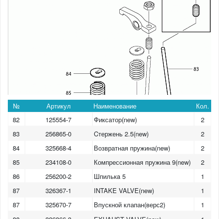
№
Артикул
Наименование
Кол.
82
125554-7
Фиксатор(new)
2
83
256865-0
Cтержень 2.5(new)
2
84
325668-4
Возвратная пружина(new)
2
85
234108-0
Компрессионная пружина 9(new)
2
86
256200-2
Шпилькa 5
1
87
326367-1
INTAKE VALVE(new)
1
87
325670-7
Впускной клапан(верс2)
1