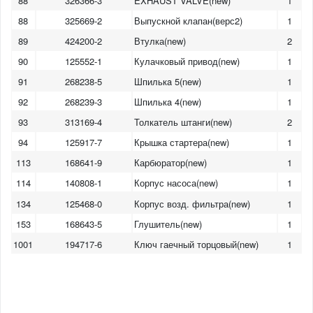
88
326366-3
EXHAUST VALVE(new)
1
88
325669-2
Выпускной клапан(верс2)
1
89
424200-2
Втулка(new)
2
90
125552-1
Кулачковый привод(new)
1
91
268238-5
Шпилькa 5(new)
1
92
268239-3
Шпилькa 4(new)
1
93
313169-4
Толкатель штанги(new)
2
94
125917-7
Крышка стартера(new)
1
113
168641-9
Карбюратор(new)
1
114
140808-1
Корпус насоса(new)
1
134
125468-0
Корпус возд. фильтра(new)
1
153
168643-5
Глушитель(new)
1
1001
194717-6
Ключ гаечный торцовый(new)
1
1
2
3
4
5
6
7
8
9
10