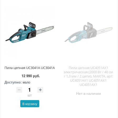
Пила цепная UC3041A UC3041A
Пила цепная UC4051AX1
электрическая (2000 Вт / 40 см
12 990 руб.
/ 1,3 мм / 2 цепи), MAKITA, арт:
UC4051AX1 UC4051AX1
Доступно:
мало
UC4051AX1
Нет в наличии
шт
В корзину