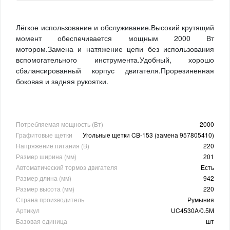
Лёгкое использование и обслуживание.Высокий крутящий
момент обеспечивается мощным 2000 Вт
мотором.Замена и натяжение цепи без использования
вспомогательного инструмента.Удобный, хорошо
сбалансированный корпус двигателя.Прорезиненная
боковая и задняя рукоятки.
Потребляемая мощность (Вт)
2000
Графитовые щетки
Угольные щетки CB-153 (замена 957805410)
Напряжение питания (В)
220
Размер ширина (мм)
201
Автоматический тормоз двигателя
Есть
Размер длина (мм)
942
Размер высота (мм)
220
Страна производитель
Румыния
Артикул
UC4530A/0.5М
Базовая единица
шт