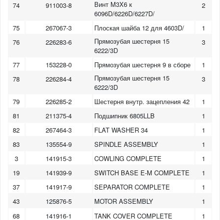
Винт M3X6 к
74
911003-8
2
6096D/6226D/6227D/
75
267067-3
Плоская шайба 12 для 4603D/
1
Прямозубая шестерня 15
76
226283-6
3
6222/3D
77
153228-0
Прямозубая шестерня 9 в сборе
1
Прямозубая шестерня 15
78
226284-4
3
6222/3D
79
226285-2
Шестерня внутр. зацепления 42
1
81
211375-4
Подшипник 6805LLB
1
82
267464-3
FLAT WASHER 34
1
83
135554-9
SPINDLE ASSEMBLY
1
3
141915-3
COWLING COMPLETE
1
19
141939-9
SWITCH BASE E-M COMPLETE
1
37
141917-9
SEPARATOR COMPLETE
1
43
125876-5
MOTOR ASSEMBLY
1
68
141916-1
TANK COVER COMPLETE
1