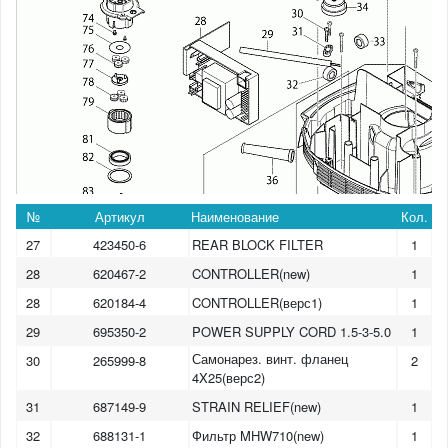
№
Артикул
Наименование
Кол.
27
423450-6
REAR BLOCK FILTER
1
28
620467-2
CONTROLLER(new)
1
28
620184-4
CONTROLLER(верс1)
1
29
695350-2
POWER SUPPLY CORD 1.5-3-5.0
1
Самонарез. винт. фланец
30
265999-8
2
4X25(верс2)
31
687149-9
STRAIN RELIEF(new)
1
32
688131-1
Фильтр MHW710(new)
1