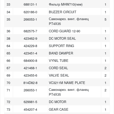
33
688131-1
Фильтр MHW710(new)
1
34
620186-0
BUZZER CIRCUIT
1
Самонарез. винт. фланец
35
266053-1
5
PT4X35
36
682575-7
CORD GUARD 12-90
1
38
423462-9
DC MOTOR SEAL
1
64
424229-8
SUPPORT RING
1
65
423451-4
BAND DAMPER
1
66
684900-8
VYNIL TUBE
1
67
421468-1
CORD SEAL
2
69
423455-6
VALVE SEAL
2
70
814D82-8
VC3211M NAME PLATE
1
Самонарез. винт. фланец
71
266053-1
2
PT4X35
72
629981-5
DC MOTOR
1
1
2
3
4
73
454207-4
GEAR CASE
1