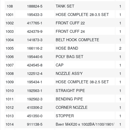
108
188824-5
TANK SET
1
1001
195433-3
HOSE COMPLETE 28-3.5 SET
1
1002
417765-1
FRONT CUFF 22
1
1003
424379-9
FRONT CUFF 24
1
1004
141873-3
BELT HOOK COMPLETE
1
1005
166116-2
HOSE BAND
2
1006
195440-6
POLY BAG SET
1
1007
424545-8
CAP
1
1008
122512-4
NOZZLE ASS'Y
1
1009
195434-1
HOSE COMPLETE 38-2.5 SET
1
1010
192563-1
STRAIGHT PIPE
1
1011
192562-3
BENDING PIPE
1
1012
410306-2
CORNER NOZZLE
1
1013
451350-0
STOPPER
1
1014
911138-5
Винт M4X20 к 1002BA/1100/1901/
1