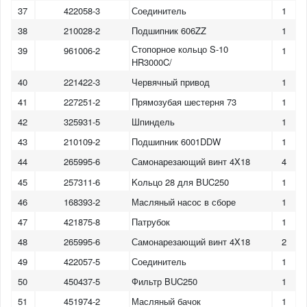
37
422058-3
Соединитель
1
38
210028-2
Подшипник 606ZZ
1
Стопорное кольцо S-10
39
961006-2
1
HR3000C/
40
221422-3
Червячный привод
1
41
227251-2
Прямозубая шестерня 73
1
42
325931-5
Шпиндель
1
43
210109-2
Подшипник 6001DDW
1
44
265995-6
Самонарезающий винт 4X18
4
45
257311-6
Kольцо 28 для BUC250
1
46
168393-2
Масляный насос в сборе
1
47
421875-8
Патрубок
1
48
265995-6
Самонарезающий винт 4X18
2
49
422057-5
Соединитель
1
50
450437-5
Фильтр BUC250
1
51
451974-2
Масляный бачок
1