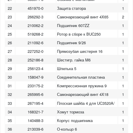
22
451970-0
Защита статора
1
23
266292-3
Самонарезающий винт 4X65
2
24
210062-2
Подшипник 607ZZ
1
25
519268-2
Ротор в сборе к BUC250
1
26
211092-6
Подшипник 9/26
1
27
227252-0
Прямозубая шестерня 16
1
28
252186-8
Шестигр. гайка M6
1
29
256123-4
Шпилька 5
1
30
158047-9
Cоединительная пластина
1
31
233175-2
Компрессионная пружина 9
1
32
265995-6
Самонарезающий винт 4X18
1
33
267195-4
Плоская шайба 4 для UC3520A/
1
34
168321-7
Хомут тормоза
1
35
140488-3
Корпус подшипника
1
36
213039-6
О-кольцо 6
1