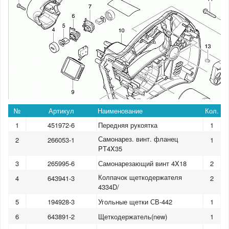
№
Артикул
Наименование
Кол.
1
451972-6
Передняя рукоятка
1
Самонарез. винт. фланец
2
266053-1
1
PT4X35
3
265995-6
Самонарезающий винт 4X18
2
Колпачок щеткодержателя
4
643941-3
2
4334D/
5
194928-3
Угольные щетки СВ-442
1
6
643891-2
Щеткодержатель(new)
1