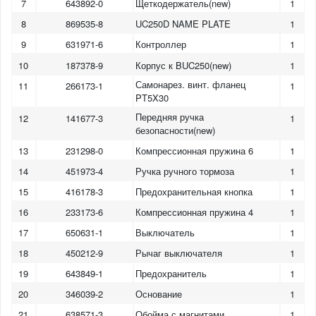
7
643892-0
Щеткодержатель(new)
1
8
869535-8
UC250D NAME PLATE
1
9
631971-6
Контроллер
1
10
187378-9
Корпус к BUC250(new)
1
Самонарез. винт. фланец
11
266173-1
1
PT5X30
Передняя ручка
12
141677-3
1
безопасности(new)
13
231298-0
Компрессионная пружина 6
1
14
451973-4
Ручка ручного тормоза
1
15
416178-3
Предохранительная кнопка
1
16
233173-6
Компрессионная пружина 4
1
17
650631-1
Выключатель
1
18
450212-9
Рычаг выключателя
1
19
643849-1
Предохранитель
1
20
346039-2
Основание
1
21
638571-3
Обойма с магнитами
1