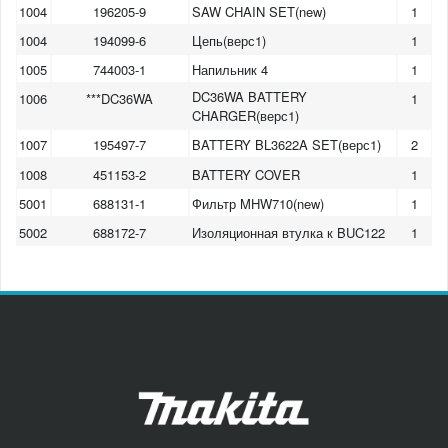
1004
196205-9
SAW CHAIN SET(new)
1
1004
194099-6
Цепь(верс1)
1
1005
744003-1
Напильник 4
1
DC36WA BATTERY
1006
***DC36WA
1
CHARGER(верс1)
1007
195497-7
BATTERY BL3622A SET(верс1)
2
1008
451153-2
BATTERY COVER
1
5001
688131-1
Фильтр MHW710(new)
1
5002
688172-7
Изоляционная втулка к BUC122
1