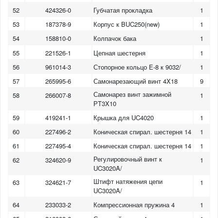
52
424326-0
Губчатая прокладка
1
53
187378-9
Корпус к BUC250(new)
1
54
158810-0
Колпачок бака
1
55
221526-1
Цепная шестерня
1
56
961014-3
Стопорное кольцо E-8 к 9032/
1
57
265995-6
Самонарезающий винт 4X18
9
Самонарез винт зажимной
58
266007-8
1
РT3X10
59
419241-1
Крышка для UC4020
1
60
227496-2
Коническая спирал. шестерня 14
1
61
227495-4
Коническая спирал. шестерня 14
1
Регулировочный винт к
62
324620-9
1
UC3020A/
Штифт натяжения цепи
63
324621-7
1
UC3020A/
64
233033-2
Компрессионная пружина 4
1