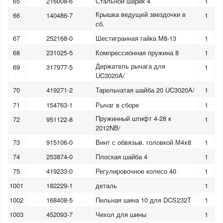
65
216008-6
Стальной шарик 4
1
Крышка ведущей звездочки в
66
140486-7
1
сб.
67
252168-0
Шестигранная гайка M8-13
1
68
231025-5
Компрессионная пружина 8
1
Держатель рычага для
69
317977-5
1
UC3020A/
70
419271-2
Тарельчатая шайба 20 UC3020A/
1
71
154763-1
Рычаг в сборе
1
Пружинный штифт 4-28 к
72
951122-8
1
2012NB/
73
915106-0
Винт с обвязыв. головкой М4х8
1
74
253874-0
Плоская шайба 4
1
75
419233-0
Регулировочное колесо 40
1
1001
182229-1
деталь
1
1002
168408-5
Пильная шина 10 для DCS232T
1
1003
452093-7
Чехол для шины
1