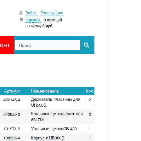
Войти
Регистрация
Корзина
0 позиций
на сумму
0 руб.
ОНТ
Артикул
Наименование
Кол.
Держатель пластины для
452145-4
2
UH550D
Колпачок щеткодержателя
643929-3
2
6317D/
191971-3
Угольные щетки CB-430
1
188936-4
Корпус к UB360D
1