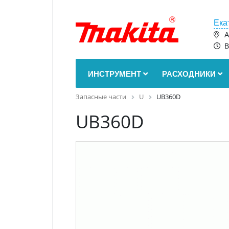
Ека
А
В
ИНСТРУМЕНТ
РАСХОДНИКИ
Запасные части
U
UB360D
UB360D