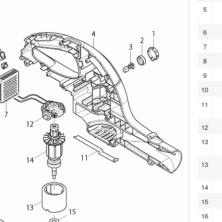
5
6
7
8
9
10
11
12
13
13
14
15
16