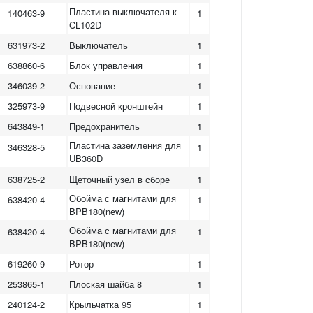
Пластина выключателя к
140463-9
1
CL102D
631973-2
Выключатель
1
638860-6
Блок управления
1
346039-2
Основание
1
325973-9
Подвесной кронштейн
1
643849-1
Предохранитель
1
Пластина заземления для
346328-5
1
UB360D
638725-2
Щеточный узел в сборе
1
Обойма с магнитами для
638420-4
1
BPB180(new)
Обойма с магнитами для
638420-4
1
BPB180(new)
619260-9
Ротор
1
253865-1
Плоская шайба 8
1
240124-2
Крыльчатка 95
1