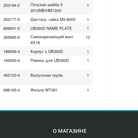
Плоская шайба 5
253194-2
1
2012NB/HM1303/
252177-9
Шестигр. гайка M5-800V
1
869501-5
UB360D NAME PLATE
1
Самонарезающий винт
265995-6
13
4X18
188936-4
Корпус к UB360D
1
166095-4
Ремень для UB360D
1
452123-4
Выпускная труба
1
688165-4
Фильтр MT081
1
О МАГАЗИНЕ