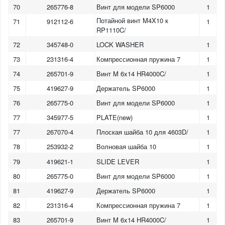
70
265776-8
Винт для модели SP6000
1
Потайной винт M4X10 к
71
912112-6
1
RP1110C/
72
345748-0
LOCK WASHER
1
73
231316-4
Компрессионная пружина 7
1
74
265701-9
Винт M 6x14 HR4000C/
1
75
419627-9
Держатель SP6000
1
76
265775-0
Винт для модели SP6000
1
77
345977-5
PLATE(new)
1
77
267070-4
Плоская шайба 10 для 4603D/
1
78
253932-2
Волновая шайба 10
1
79
419621-1
SLIDE LEVER
1
80
265775-0
Винт для модели SP6000
1
81
419627-9
Держатель SP6000
1
82
231316-4
Компрессионная пружина 7
1
83
265701-9
Винт M 6x14 HR4000C/
1