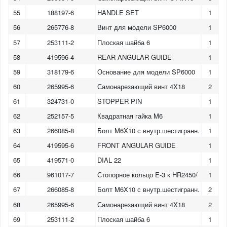
55
188197-6
HANDLE SET
1
56
265776-8
Винт для модели SP6000
1
57
253111-2
Плоская шайба 6
1
58
419596-4
REAR ANGULAR GUIDE
1
59
318179-6
Основание для модели SP6000
1
60
265995-6
Самонарезающий винт 4X18
2
61
324731-0
STOPPER PIN
1
62
252157-5
Квадратная гайка M6
1
63
266085-8
Болт M6X10 с внутр.шестигранн.
1
64
419595-6
FRONT ANGULAR GUIDE
1
65
419571-0
DIAL 22
1
66
961017-7
Стопорное кольцо E-3 к HR2450/
1
67
266085-8
Болт M6X10 с внутр.шестигранн.
2
68
265995-6
Самонарезающий винт 4X18
2
69
253111-2
Плоская шайба 6
1