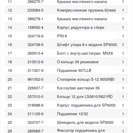
11
286275-7
Крышка маслянного канала
1
12
233084-5
Компрессионная пружина 6(new)
1
13
286278-1
Крышка маслянного канала
1
14
158092-4
Корпус редуктора в сборе
1
15
324716-6
PIN 8
1
16
324708-5
Штифт упора 8 к модели SP6000
1
17
265913-4
Болт с внутр.шестигран. M5X8
1
18
213512-6
О-кольцо 39 резиновое
1
19
211021-9
Подшипник 607LLB
1
20
961052-5
Стопорное кольцо S-12 9555NB/
1
21
226637-7
Косозубая шестерня 39
1
22
257010-0
Кольцо 12 для LS0810/5621RD
1
23
318088-9
Корпус подшипника для SP6000
1
24
211129-9
Подшипник 12/32
1
25
324707-7
Шпиндель для модели SP6000
1
Фиксатор подшипника для
26
285689-7
1