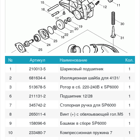
№
Артикул
Наименование
Кол.
1
210013-5
Шариковый подшипник
1
2
681634-4
Изоляционная шайба для 4131/
1
3
513678-5
Ротор в сб. 220-240В к SP6000
1
6
211131-2
Подшипник 12/28
1
7
345742-2
Стопорная ручка для SP6000
1
8
265011-4
Винт (+) с обвязывающей гол.М5
1
9
158096-6
Башмак в сборе SP6000
1
10
233480-7
Компрессионная пружина 7
1