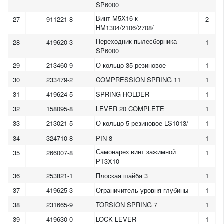
SP6000
Винт M5X16 к
27
911221-8
2
HM1304/2106/2708/
Переходник пылесборника
28
419620-3
1
SP6000
29
213460-9
О-кольцо 35 резиновое
1
30
233479-2
COMPRESSION SPRING 11
1
31
419624-5
SPRING HOLDER
1
32
158095-8
LEVER 20 COMPLETE
1
33
213021-5
О-кольцо 5 резиновое LS1013/
1
34
324710-8
PIN 8
1
Самонарез винт зажимной
35
266007-8
1
РT3X10
36
253821-1
Плоская шайба 3
1
37
419625-3
Ограничитель уровня глубины
1
38
231665-9
TORSION SPRING 7
1
39
419630-0
LOCK LEVER
1