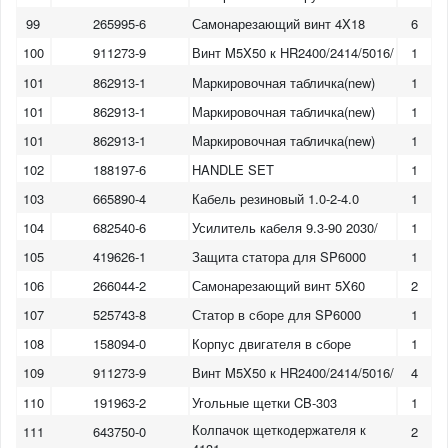
99
265995-6
Самонарезающий винт 4X18
6
100
911273-9
Винт M5X50 к HR2400/2414/5016/
1
101
862913-1
Маркировочная табличка(new)
1
101
862913-1
Маркировочная табличка(new)
1
101
862913-1
Маркировочная табличка(new)
1
102
188197-6
HANDLE SET
1
103
665890-4
Кабель резиновый 1.0-2-4.0
1
104
682540-6
Усилитель кабеля 9.3-90 2030/
1
105
419626-1
Защита статора для SP6000
1
106
266044-2
Самонарезающий винт 5X60
2
107
525743-8
Статор в сборе для SP6000
1
108
158094-0
Корпус двигателя в сборе
1
109
911273-9
Винт M5X50 к HR2400/2414/5016/
4
110
191963-2
Угольные щетки CB-303
1
Колпачок щеткодержателя к
111
643750-0
2