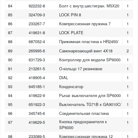
84
922232-8
Болт с внутр.шестигран. М5Х20
1
85
324709-3
LOCK PIN 8
1
86
233267-7
Компрессионная пружина 7
1
87
419631-8
LOCK PLATE
1
88
687052-4
Прижимная пластина к HR2450/
1
89
265995-6
Самонарезающий винт 4X18
2
90
631729-3
Контроллер для модели SP6000
1
91
213261-5
О-кольцо 17 резиновое
1
92
418905-4
DIAL
1
93
645185-1
Конденсатор
1
94
419622-9
Рычаг выключателя для SP6000
1
95
651922-3
Выключатель TG71B к GA9010C/
1
96
345745-6
Соединительная пластина
1
Кнопка предохранителя к
97
419629-5
1
SP6000
98
233089-5
Компрессионная пружина 12
1