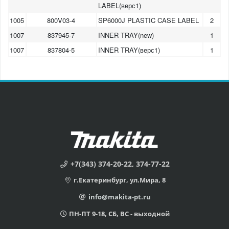
LABEL(верс1)
1005
800V03-4
SP6000J PLASTIC CASE LABEL
2
1007
837945-7
INNER TRAY(new)
1
1007
837804-5
INNER TRAY(верс1)
1
+7(343) 374-20-22, 374-77-22
г.Екатеринбург, ул.Мира, 8
info@makita-pt.ru
ПН-ПТ 9-18, СБ, ВС - выходной