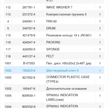
4131
112
267781-1
WAVE WASHER 7
1
113
231372-4
Компрессионная пружина 5
1
4
240091-1
FAN 60
1
5
345767-6
DRUM
1
115
421479-6
Резиновое кольцо 19 к JN1601/
1
116
424047-4
PACKING
1
117
424050-5
SPONGE
1
118
443137-4
FELT
1
1001
B-07353
Пил. диск 165x20x2.2x48T дер.
1
1002
783203-8
Шестигранный ключ 5
1
CONNECTOR PLASTIC CASE
1003
821552-6
1
(TYPE4)
1003
165447-6
Дополнительное основание
1
SP6000J INDICATION
1004
805K60-1
1
LABEL(new)
SP6000J INDICATION
1004
800V02-6
1