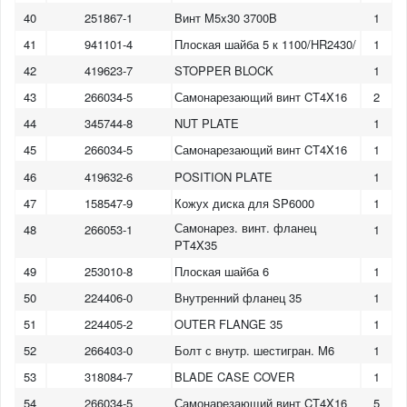
40
251867-1
Bинт M5x30 3700B
1
41
941101-4
Плоская шайба 5 к 1100/HR2430/
1
42
419623-7
STOPPER BLOCK
1
43
266034-5
Самонарезающий винт CT4X16
2
44
345744-8
NUT PLATE
1
45
266034-5
Самонарезающий винт CT4X16
1
46
419632-6
POSITION PLATE
1
47
158547-9
Кожух диска для SP6000
1
Самонарез. винт. фланец
48
266053-1
1
PT4X35
49
253010-8
Плоская шайба 6
1
50
224406-0
Внутренний фланец 35
1
51
224405-2
OUTER FLANGE 35
1
52
266403-0
Болт с внутр. шестигран. M6
1
53
318084-7
BLADE CASE COVER
1
54
266034-5
Самонарезающий винт CT4X16
5