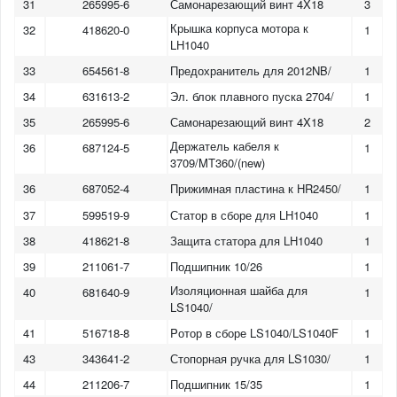
31
265995-6
Самонарезающий винт 4X18
3
Крышка корпуса мотора к
32
418620-0
1
LH1040
33
654561-8
Предохранитель для 2012NB/
1
34
631613-2
Эл. блок плавного пуска 2704/
1
35
265995-6
Самонарезающий винт 4X18
2
Держатель кабеля к
36
687124-5
1
3709/MT360/(new)
36
687052-4
Прижимная пластина к HR2450/
1
37
599519-9
Статор в сборе для LH1040
1
38
418621-8
Защита статора для LH1040
1
39
211061-7
Подшипник 10/26
1
Изоляционная шайба для
40
681640-9
1
LS1040/
41
516718-8
Pотор в сборе LS1040/LS1040F
1
43
343641-2
Стопорная ручка для LS1030/
1
44
211206-7
Подшипник 15/35
1