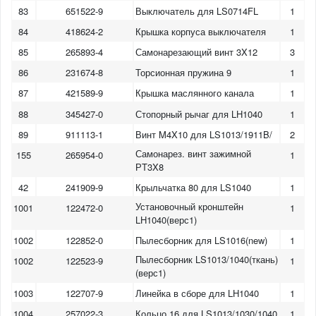
83
651522-9
Выключатель для LS0714FL
1
84
418624-2
Крышка корпуса выключателя
1
85
265893-4
Самонарезающий винт 3X12
3
86
231674-8
Торсионная пружина 9
1
87
421589-9
Крышка маслянного канала
1
88
345427-0
Стопорный рычаг для LH1040
1
89
911113-1
Винт M4X10 для LS1013/1911B/
2
Самонарез. винт зажимной
155
265954-0
1
РT3X8
42
241909-9
Крыльчатка 80 для LS1040
1
Установочный кронштейн
1001
122472-0
1
LH1040(верс1)
1002
122852-0
Пылесборник для LS1016(new)
1
Пылесборник LS1013/1040(ткань)
1002
122523-9
1
(верс1)
1003
122707-9
Линейка в сборе для LH1040
1
1004
257022-3
Кольцо 16 для LS1013/1030/1040
1