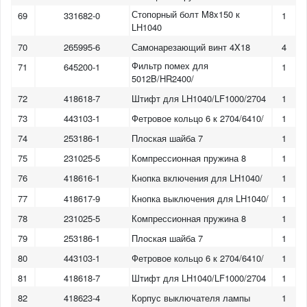
Стопорный болт M8x150 к
69
331682-0
1
LH1040
70
265995-6
Самонарезающий винт 4X18
4
Фильтр помех для
71
645200-1
1
5012B/HR2400/
72
418618-7
Штифт для LH1040/LF1000/2704
1
73
443103-1
Фетровое кольцо 6 к 2704/6410/
1
74
253186-1
Плоская шайба 7
1
75
231025-5
Компрессионная пружина 8
1
76
418616-1
Кнопка включения для LH1040/
1
77
418617-9
Кнопка выключения для LH1040/
1
78
231025-5
Компрессионная пружина 8
1
79
253186-1
Плоская шайба 7
1
80
443103-1
Фетровое кольцо 6 к 2704/6410/
1
81
418618-7
Штифт для LH1040/LF1000/2704
1
82
418623-4
Корпус выключателя лампы
1