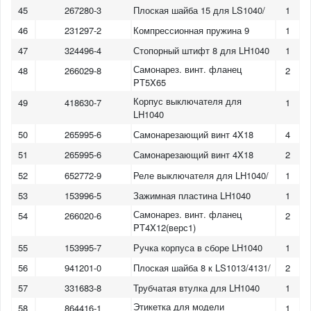
45
267280-3
Плоская шайба 15 для LS1040/
1
46
231297-2
Компрессионная пружина 9
1
47
324496-4
Стопорный штифт 8 для LH1040
1
Самонарез. винт. фланец
48
266029-8
2
PT5X65
Корпус выключателя для
49
418630-7
1
LH1040
50
265995-6
Самонарезающий винт 4X18
4
51
265995-6
Самонарезающий винт 4X18
2
52
652772-9
Реле выключателя для LH1040/
1
53
153996-5
Зажимная пластина LH1040
1
Самонарез. винт. фланец
54
266020-6
2
PT4X12(верс1)
55
153995-7
Ручка корпуса в сборе LH1040
1
56
941201-0
Плоская шайба 8 к LS1013/4131/
2
57
331683-8
Трубчатая втулка для LH1040
1
Этикетка для модели
58
864416-1
1