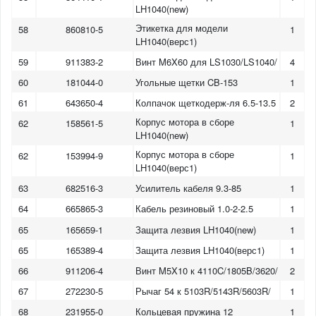
LH1040(new)
Этикетка для модели
58
860810-5
1
LH1040(верс1)
59
911383-2
Винт M6X60 для LS1030/LS1040/
4
60
181044-0
Угольные щетки CB-153
1
61
643650-4
Колпачок щеткодерж-ля 6.5-13.5
2
Корпус мотора в сборе
62
158561-5
1
LH1040(new)
Корпус мотора в сборе
62
153994-9
1
LH1040(верс1)
63
682516-3
Усилитель кабеля 9.3-85
1
64
665865-3
Кабель резиновый 1.0-2-2.5
1
65
165659-1
Защита лезвия LH1040(new)
1
65
165389-4
Защита лезвия LH1040(верс1)
1
66
911206-4
Винт M5X10 к 4110C/1805B/3620/
2
67
272230-5
Рычаг 54 к 5103R/5143R/5603R/
1
68
231955-0
Кольцевая пружина 12
1