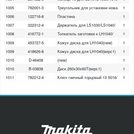
1005
762001-3
Треугольник для установки ножа
1
1006
122716-8
Пластина
1
1007
322312-4
Держатель для LS1030/LS1040/
1
1008
416772-1
Толкатель заготовки к LH1040/
1
1009
453727-5
Кожух диска для LH1040(new)
1
1009
418626-8
Кожух диска для LH1040(верс1)
1
1010
D-46408
(new)
1
1010
B-03838
Диск 260x30x60T(верс1)
1
1011
782212-4
Ключ гаечный торцовый 13 5016/
1