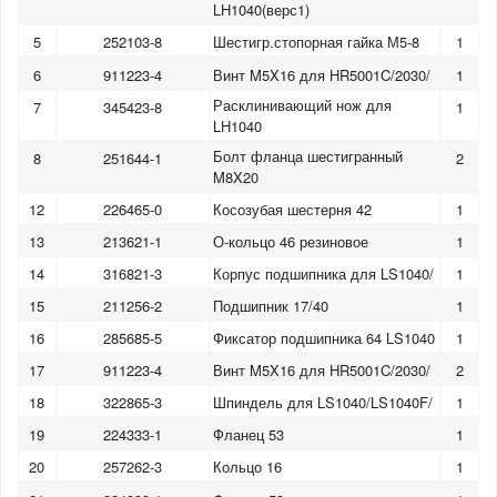
LH1040(верс1)
5
252103-8
Шестигр.стопорная гайка М5-8
1
6
911223-4
Винт M5X16 для HR5001C/2030/
1
Расклинивающий нож для
7
345423-8
1
LH1040
Болт фланца шестигранный
8
251644-1
2
M8X20
12
226465-0
Косозубая шестерня 42
1
13
213621-1
О-кольцо 46 резиновое
1
14
316821-3
Корпус подшипника для LS1040/
1
15
211256-2
Подшипник 17/40
1
16
285685-5
Фиксатор подшипника 64 LS1040
1
17
911223-4
Винт M5X16 для HR5001C/2030/
2
18
322865-3
Шпиндель для LS1040/LS1040F/
1
19
224333-1
Фланец 53
1
1
2
20
257262-3
Кольцо 16
1