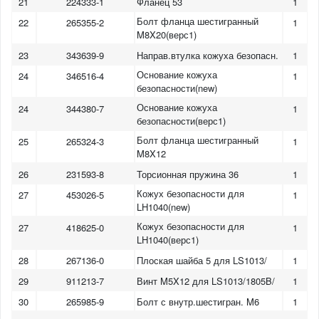
21
224333-1
Фланец 53
1
Болт фланца шестигранный
22
265355-2
1
M8X20(верс1)
23
343639-9
Направ.втулка кожуха безопасн.
1
Основание кожуха
24
346516-4
1
безопасности(new)
Основание кожуха
24
344380-7
1
безопасности(верс1)
Болт фланца шестигранный
25
265324-3
1
M8X12
26
231593-8
Торсионная пружина 36
1
Кожух безопасности для
27
453026-5
1
LH1040(new)
Кожух безопасности для
27
418625-0
1
LH1040(верс1)
28
267136-0
Плоская шайба 5 для LS1013/
1
29
911213-7
Винт M5X12 для LS1013/1805B/
1
30
265985-9
Болт с внутр.шестигран. M6
1