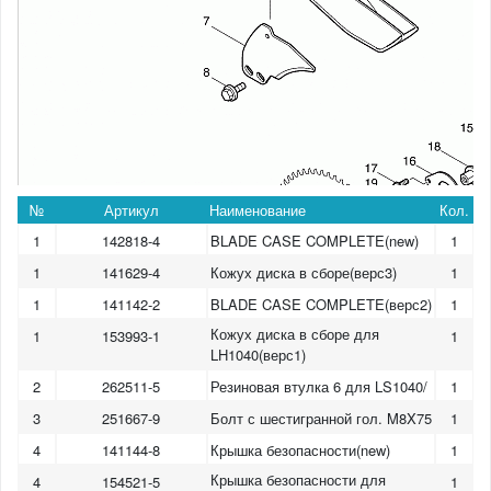
№
Артикул
Наименование
Кол.
1
142818-4
BLADE CASE COMPLETE(new)
1
1
141629-4
Кожух диска в сборе(верс3)
1
1
141142-2
BLADE CASE COMPLETE(верс2)
1
Кожух диска в сборе для
1
153993-1
1
LH1040(верс1)
2
262511-5
Резиновая втулка 6 для LS1040/
1
3
251667-9
Болт с шестигранной гол. M8X75
1
4
141144-8
Крышка безопасности(new)
1
Крышка безопасности для
4
154521-5
1