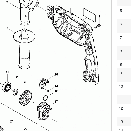
5
6
7
8
8
9
10
11
12
13
14