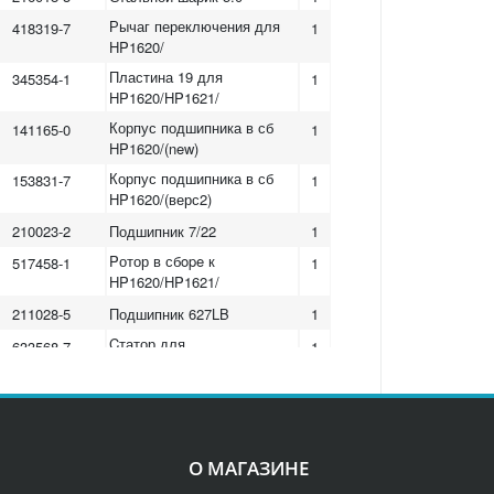
Рычаг переключения для
418319-7
1
HP1620/
Пластина 19 для
345354-1
1
HP1620/HP1621/
Корпус подшипника в сб
141165-0
1
HP1620/(new)
Корпус подшипника в сб
153831-7
1
HP1620/(верс2)
210023-2
Подшипник 7/22
1
Pотор в сбope к
517458-1
1
HP1620/HP1621/
211028-5
Подшипник 627LB
1
Cтатор для
633568-7
1
HP1620/HP1621F/
Щеткодержатель к
638237-5
1
HP1620/1621/
191962-4
Угольные щетки CB-419
1
О МАГАЗИНЕ
Клемма к
686038-5
2