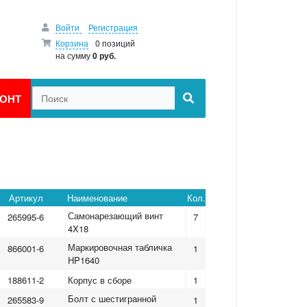
Войти
Регистрация
Корзина
0 позиций
на сумму
0 руб.
ОНТ
Артикул
Наименование
Кол.
Самонарезающий винт
265995-6
7
4X18
Маркировочная табличка
866001-6
1
HP1640
188611-2
Корпус в сборе
1
Болт с шестигранной
265583-9
1