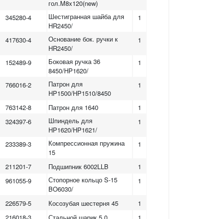
гол.M8x120(new)
Шестигранная шайба для
345280-4
1
HR2450/
Основание бок. ручки к
417630-4
1
HR2450/
Боковая ручка 36
152489-9
1
8450/HP1620/
Патрон для
766016-2
1
HP1500/HP1510/8450
763142-8
Патрон для 1640
1
Шпиндель для
324397-6
1
HP1620/HP1621/
Компрессионная пружина
233389-3
1
15
211201-7
Подшипник 6002LLB
1
Стопорное кольцо S-15
961055-9
1
BO6030/
226579-5
Косозубая шестерня 45
1
216018-3
Стальной шарик 5.0
1