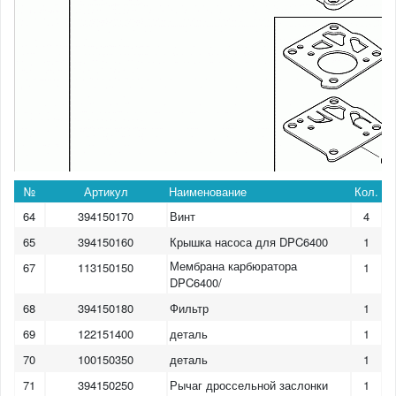
№
Артикул
Наименование
Кол.
64
394150170
Винт
4
65
394150160
Крышка насоса для DPC6400
1
Мембрана карбюратора
67
113150150
1
DPC6400/
68
394150180
Фильтр
1
69
122151400
деталь
1
70
100150350
деталь
1
71
394150250
Рычаг дроссельной заслонки
1