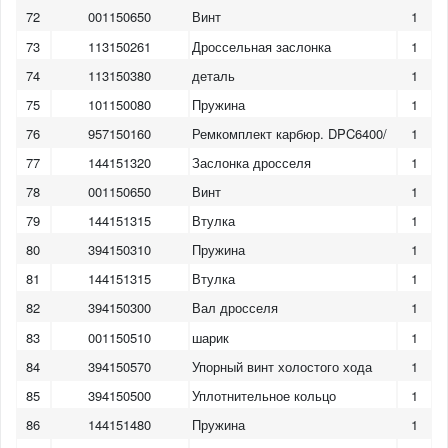
72
001150650
Винт
1
73
113150261
Дроссельная заслонка
1
74
113150380
деталь
1
75
101150080
Пружина
1
76
957150160
Ремкомплект карбюр. DPC6400/
1
77
144151320
Заслонка дросселя
1
78
001150650
Винт
1
79
144151315
Втулка
1
80
394150310
Пружина
1
81
144151315
Втулка
1
82
394150300
Вал дросселя
1
83
001150510
шарик
1
84
394150570
Упорный винт холостого хода
1
85
394150500
Уплотнительное кольцо
1
1
2
3
4
5
6
7
8
86
144151480
Пружина
1