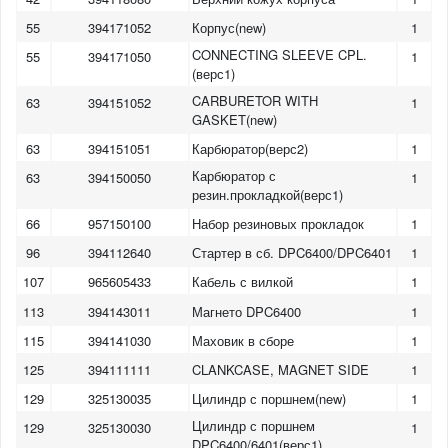
55
394171052
Корпус(new)
1
CONNECTING SLEEVE CPL.
55
394171050
1
(верс1)
CARBURETOR WITH
63
394151052
1
GASKET(new)
63
394151051
Карбюратор(верс2)
1
Карбюратор с
63
394150050
1
резин.прокладкой(верс1)
66
957150100
Набор резиновых прокладок
1
96
394112640
Стартер в сб. DPC6400/DPC6401
1
107
965605433
Кабель с вилкой
1
113
394143011
Магнето DPC6400
1
115
394141030
Маховик в сборе
1
125
394111111
CLANKCASE, MAGNET SIDE
1
129
325130035
Цилиндр с поршнем(new)
1
Цилиндр с поршнем
129
325130030
1
DPC6400/6401(верс1)