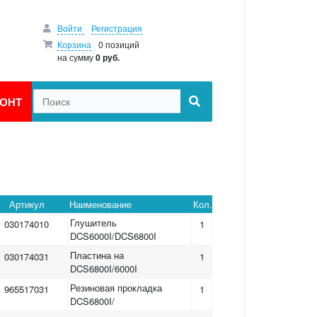
Войти
Регистрация
Корзина
0 позиций
на сумму
0 руб.
ОНТ
Артикул
Наименование
Кол.
Глушитель
030174010
1
DCS6000I/DCS6800I
Пластина на
030174031
1
DCS6800I/6000I
Резиновая прокладка
965517031
1
DCS6800I/