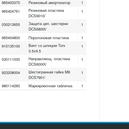
965403370
Резиновый амортизатор
1
Резиновая пластина
965404761
1
DCS9010/
Защита цеп. шестерни
030213655
1
DCS6800I/
965404800
Поролоновая пластина
1
Винт со шлицом Torx
915135100
1
3.5x9.5
Направляющ. пластина
030111030
1
DCS6000I/
Шестигранная гайка M8
923208004
1
DCS7901/
980114260
Маркировочная табличка
1
Поршень в сборе Д=49
030132000
1
DCS6800I
Корпус с топлив.баком
030114631
1
DCS6800I
OIL TANK PLUG
010114032
1
ASS'Y(new)