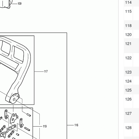
114
115
118
120
121
122
123
124
125
126
127
128