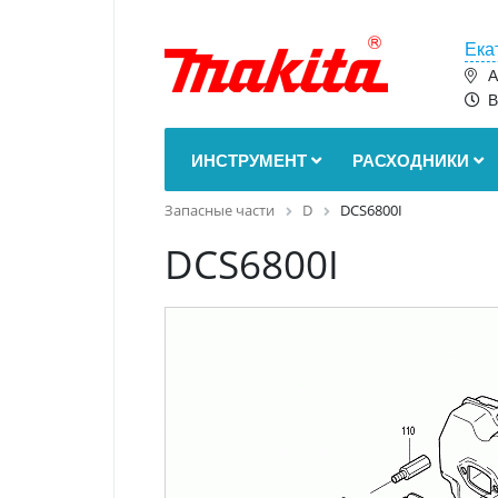
Ека
А
В
ИНСТРУМЕНТ
РАСХОДНИКИ
Запасные части
D
DCS6800I
DCS6800I