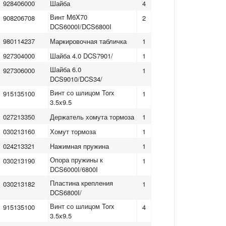
928406000
Шайба
4
Винт M6X70
908206708
2
DCS6000I/DCS6800I
980114237
Маркировочная табличка
1
927304000
Шайба 4.0 DCS7901/
1
Шайба 6.0
927306000
1
DCS9010/DCS34/
Винт со шлицом Torx
915135100
1
3.5x9.5
027213350
Держатель хомута тормоза
1
030213160
Хомут тормоза
1
024213321
Нажимная пружина
1
Опора пружины к
030213190
1
DCS6000I/6800I
Пластина крепления
030213182
1
DCS6800I/
Винт со шлицом Torx
915135100
4
3.5x9.5