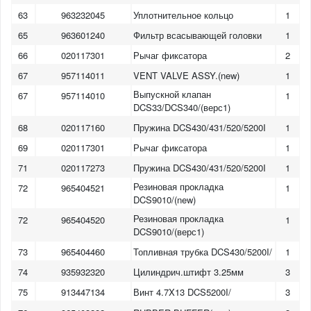
63
963232045
Уплотнительное кольцо
1
65
963601240
Фильтр всасывающей головки
1
66
020117301
Рычаг фиксатора
2
67
957114011
VENT VALVE ASSY.(new)
1
Выпускной клапан
67
957114010
1
DCS33/DCS340/(верс1)
68
020117160
Пружина DCS430/431/520/5200I
1
69
020117301
Рычаг фиксатора
1
71
020117273
Пружина DCS430/431/520/5200I
1
Резиновая прокладка
72
965404521
1
DCS9010/(new)
Резиновая прокладка
72
965404520
1
DCS9010/(верс1)
73
965404460
Топливная трубка DCS430/5200I/
1
74
935932320
Цилиндрич.штифт 3.25мм
3
1
2
3
4
5
6
7
8
75
913447134
Винт 4.7X13 DCS5200I/
3