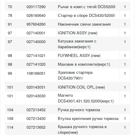
70
020117290
Рычаг в комп.с тягой DCS5200I
1
78
026160640
Стартер в сборе DCS430/5200I/
1
91
957604260
Наконечник свечи зажигания
1
97
027140001
IGNITION ASSY.(new)
1
Катушка зажигания с
97
027140000
1
барабаном(верс1)
98
027141021
FLYWHEEL ASSY.(new)
1
98
027141020
Маховик в комплекте(верс1)
1
Храповик стартера
99
108166051
1
DCS430/7901/
101
020143031
IGNITION COIL CPL.(new)
1
Магнето
101
020143030
1
DCS430/I.431.520.5200I(верс1)
104
027213452
Ручка ручного тормоза
1
109
027213430
Втулка крепления ручки тормоза
1
Крышка ручного тормоза в
114
027213652
1
сборе(new)