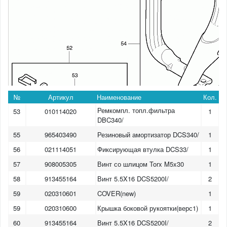
№
Артикул
Наименование
Кол.
Ремкомпл. топл.фильтра
53
010114020
1
DBC340/
55
965403490
Резиновый амортизатор DCS340/
1
56
021114051
Фиксирующая втулка DCS33/
1
57
908005305
Винт со шлицом Torx M5x30
1
58
913455164
Винт 5.5X16 DCS5200I/
2
59
020310601
COVER(new)
1
59
020310600
Крышка боковой рукоятки(верс1)
1
60
913455164
Винт 5.5X16 DCS5200I/
2