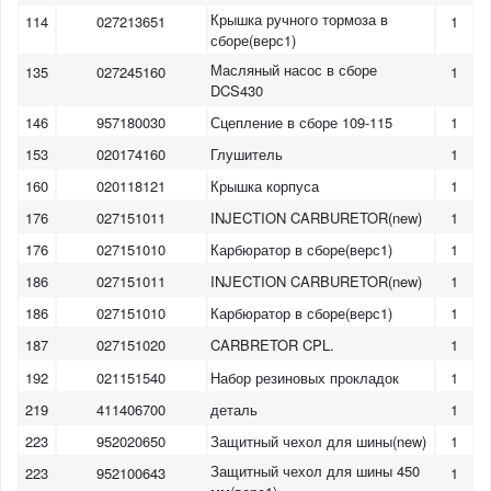
Крышка ручного тормоза в
114
027213651
1
сборе(верс1)
Масляный насос в сборе
135
027245160
1
DCS430
146
957180030
Сцепление в сборе 109-115
1
153
020174160
Глушитель
1
160
020118121
Крышка корпуса
1
176
027151011
INJECTION CARBURETOR(new)
1
176
027151010
Карбюратор в сборе(верс1)
1
186
027151011
INJECTION CARBURETOR(new)
1
186
027151010
Карбюратор в сборе(верс1)
1
187
027151020
CARBRETOR CPL.
1
192
021151540
Набор резиновых прокладок
1
219
411406700
деталь
1
223
952020650
Защитный чехол для шины(new)
1
Защитный чехол для шины 450
223
952100643
1