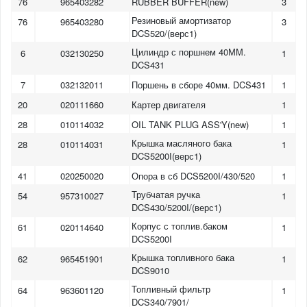
76
965403282
RUBBER BUFFER(new)
3
Резиновый амортизатор
76
965403280
3
DCS520/(верс1)
Цилиндр с поршнем 40ММ.
6
032130250
1
DCS431
7
032132011
Поршень в сборе 40мм. DCS431
1
20
020111660
Картер двигателя
1
28
010114032
OIL TANK PLUG ASS'Y(new)
1
Крышка масляного бака
28
010114031
1
DCS5200I(верс1)
41
020250020
Опора в сб DCS5200I/430/520
1
Трубчатая ручка
54
957310027
1
DCS430/5200I/(верс1)
Корпус с топлив.баком
61
020114640
1
DCS5200I
Крышка топливного бака
62
965451901
1
DCS9010
Топливный фильтр
64
963601120
1
DCS340/7901/