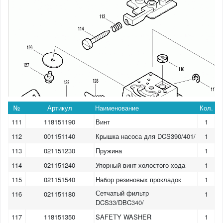
№
Артикул
Наименование
Кол.
111
118151190
Винт
1
112
001151140
Крышка насоса для DCS390/401/
1
113
021151230
Пружина
1
114
021151240
Упорный винт холостого хода
1
115
021151540
Набор резиновых прокладок
1
Сетчатый фильтр
116
021151180
1
DCS33/DBC340/
117
118151350
SAFETY WASHER
1