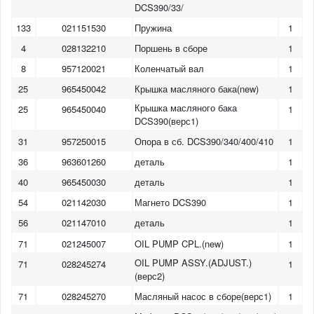
DCS390/33/
133
021151530
Пружина
1
4
028132210
Поршень в сборе
1
8
957120021
Коленчатый вал
1
25
965450042
Крышка масляного бака(new)
1
Крышка масляного бака
25
965450040
1
DCS390(верс1)
31
957250015
Опора в сб. DCS390/340/400/410
1
36
963601260
деталь
1
40
965450030
деталь
1
54
021142030
Магнето DCS390
1
56
021147010
деталь
1
71
021245007
OIL PUMP CPL.(new)
1
OIL PUMP ASSY.(ADJUST.)
71
028245274
1
(верс2)
71
028245270
Масляный насос в сборе(верс1)
1