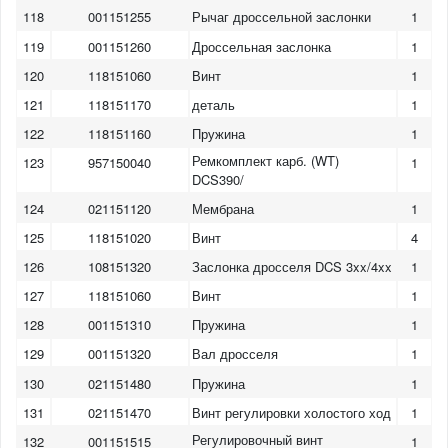
118
001151255
Рычаг дроссельной заслонки
1
119
001151260
Дроссельная заслонка
1
120
118151060
Винт
1
121
118151170
деталь
1
122
118151160
Пружина
1
Ремкомплект карб. (WT)
123
957150040
1
DCS390/
124
021151120
Мембрана
1
125
118151020
Винт
4
126
108151320
Заслонка дросселя DCS 3xx/4xx
1
127
118151060
Винт
1
128
001151310
Пружина
1
129
001151320
Вал дросселя
1
130
021151480
Пружина
1
131
021151470
Винт регулировки холостого ход
1
1
2
3
4
5
6
7
Регулировочный винт
132
001151515
1