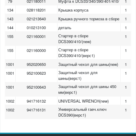
79
021180011
Муфта к DCS33/340/390/401/410/
1
134
028118201
Крышка корпуса
1
143
021213640
Крышка ручного тормоза в сборе
1
144
010213100
деталь
1
Стартер в сборе
155
021160001
1
DCS390/410/(new)
Стартер в сборе
155
021160000
1
DCS390/410/(верс1)
1001
952020650
Защитный чехол для шины(new)
1
Защитный чехол для
1001
952100623
1
шины(верс1)
Защитный чехол для шины 450
1001
952100643
1
мм(верс1)
1002
941716132
UNIVERSAL WRENCH(new)
1
Универсальный гаеч.ключ
1002
941716131
1
DCS390(верс1)