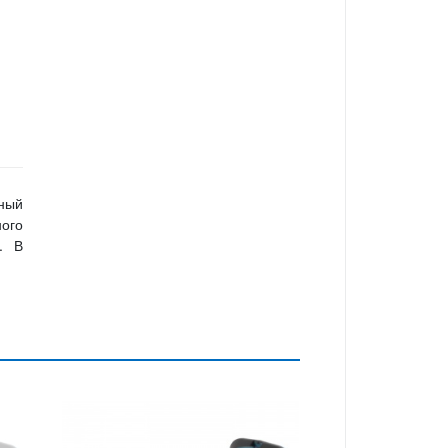
ный
ного
. В