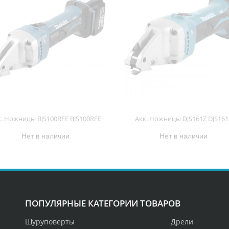
к. Ножницы BJS100RFE BJS100RFE
Акк. Ножницы DJS161Z DJS161
Нет в наличии
Нет в наличии
ПОПУЛЯРНЫЕ КАТЕГОРИИ ТОВАРОВ
Шуруповерты
Дрели