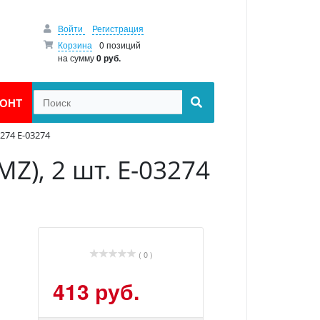
Войти
Регистрация
Корзина
0 позиций
на сумму
0 руб.
ОНТ
3274 E-03274
MZ), 2 шт. E-03274
( 0 )
413 руб.