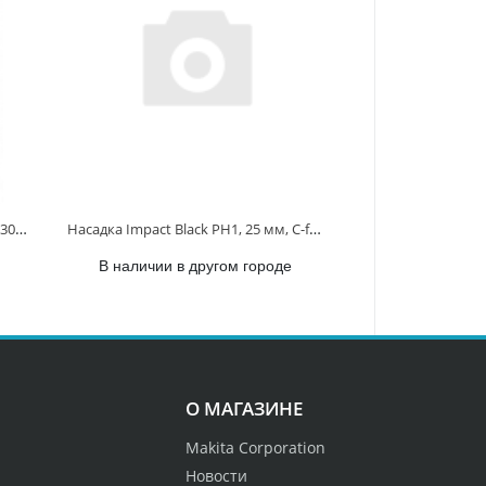
Насадка Phillips 45мм №2 3шт 798308-1 798308-1
Насадка Impact Black PH1, 25 мм, C-form, 2 шт. B-63600 B-63600
В наличии в другом городе
О МАГАЗИНЕ
Makita Corporation
Новости