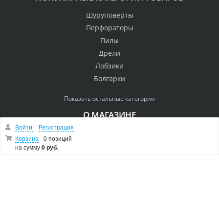
Шуруповерты
Перфораторы
Пилы
Дрели
Лобзики
Болгарки
Показать остальные категории
О МАГАЗИНЕ
Войти
Регистрация
Makita Corporation
Корзина
0 позиций
Новости
на сумму
0 руб.
Как купить
Доставка
О магазине
Возврат и гарантия
Пользовательское соглашение