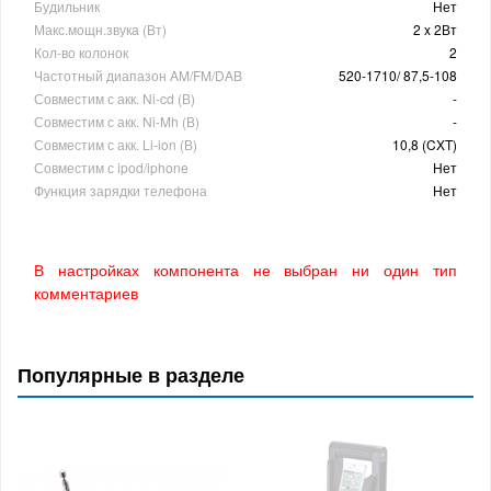
Будильник
Нет
Макс.мощн.звука (Вт)
2 x 2Вт
Кол-во колонок
2
Частотный диапазон AM/FM/DAB
520-1710/ 87,5-108
Совместим с акк. Ni-cd (В)
-
Совместим с акк. Ni-Mh (В)
-
Совместим с акк. Li-ion (В)
10,8 (CXT)
Совместим с ipod/iphone
Нет
Функция зарядки телефона
Нет
В настройках компонента не выбран ни один тип
комментариев
Популярные в разделе