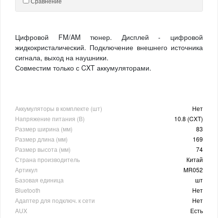
Сравнение
Цифровой FM/AM тюнер. Дисплей - цифровой
жидкокристалический. Подключение внешнего источника
сигнала, выход на наушники.
Совместим только с CXT аккумуляторами.
Аккумуляторы в комплекте (шт)
Нет
Напряжение питания (В)
10.8 (CXT)
Размер ширина (мм)
83
Размер длина (мм)
169
Размер высота (мм)
74
Страна производитель
Китай
Артикул
MR052
Базовая единица
шт
Bluetooth
Нет
Адаптер для подключ. к сети
Нет
AUX
Есть