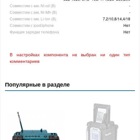
Совместим с акк. Ni-cd (В)
-
Совместим с акк. Ni-Mh (В)
-
Совместим с акк. Li-ion (В)
7,2/10,8/14,4/18
Совместим с ipod/iphone
Нет
Функция зарядки телефона
Нет
В настройках компонента не выбран ни один тип
комментариев
Популярные в разделе