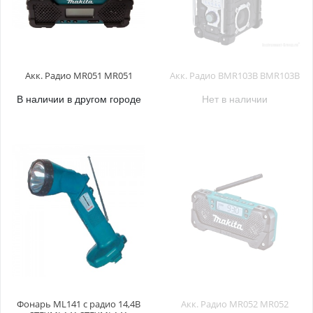
Акк. Радио MR051 MR051
Акк. Радио BMR103B BMR103B
В наличии в другом городе
Нет в наличии
Фонарь ML141 с радио 14,4B
Акк. Радио MR052 MR052