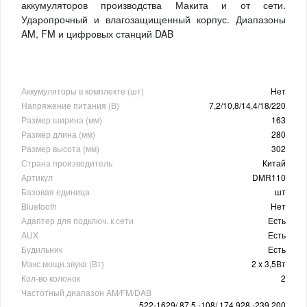
аккумуляторов производства Макита и от сети.
Ударопрочный и влагозащищенный корпус. Диапазоны
AM, FM и цифровых станций DAB
Аккумуляторы в комплекте (шт)
Нет
Напряжение питания (В)
7,2/10,8/14,4/18/220
Размер ширина (мм)
163
Размер длина (мм)
280
Размер высота (мм)
302
Страна производитель
Китай
Артикул
DMR110
Базовая единица
шт
Bluetooth
Нет
Адаптер для подключ. к сети
Есть
AUX
Есть
Будильник
Есть
Макс.мощн.звука (Вт)
2 х 3,5Вт
Кол-во колонок
2
Частотный диапазон AM/FM/DAB
522-1629/ 87,5 -108/ 174,928 -239,200