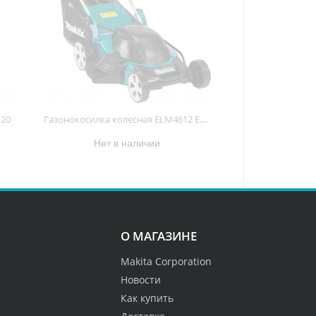
Газонокосилка колесная ELM4612 ELM4612
120
Нет в наличии
О МАГАЗИНЕ
Makita Corporation
Новости
Как купить