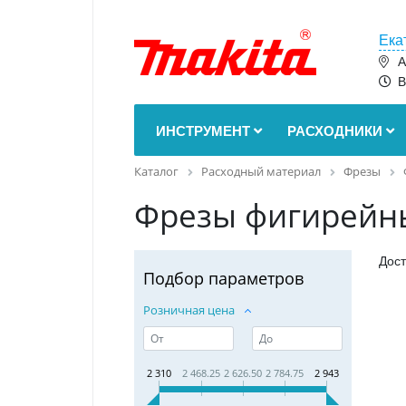
Ека
А
В
ИНСТРУМЕНТ
РАСХОДНИКИ
Каталог
Расходный материал
Фрезы
Фрезы фигирейн
Дост
Подбор параметров
Розничная цена
2 310
2 468.25
2 626.50
2 784.75
2 943