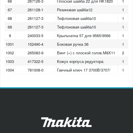
66
267126-3
Плоская шайба 22 для HK1820
1
67
261128-1
Резиновая шайба12
1
68
261127-3
Тефлоновая шайба10
1
68
261127-3
Тефлоновая шайба10
1
9
240033-5
Крыльчатка 57 для 9565/9566
1
1001
152490-4
Боковая ручка 36
1
1002
265083-9
Винт (+) с плоской голов.M8X11
2
1003
417322-5
Кожух корпуса редуктора
1
1004
781008-0
Гаечный ключ 17 3700B/3707/
1