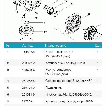
№
Артикул
Наименование
Кол.
Кнопка стопора для
1
418067-8
1
9565/9565C/(new)
2
233072-2
Компрессионная пружина 8
1
Корпус редуктора
3
153488-4
1
9565/9562/(new)
4
961052-5
Стопорное кольцо S-12 9555NB/
1
5
210105-0
Подшипник
1
6
253084-9
Плоская шайба 12 9565/BO6040/
1
8
317359-1
Крышка корпуса редуктора 9565/
1