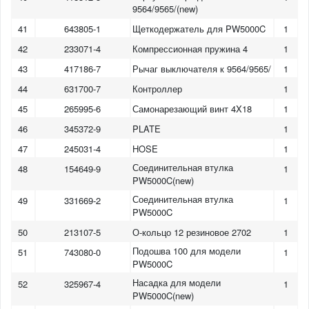
9564/9565/(new)
41
643805-1
Щеткодержатель для PW5000C
1
42
233071-4
Компрессионная пружина 4
1
43
417186-7
Рычаг выключателя к 9564/9565/
1
44
631700-7
Контроллер
1
45
265995-6
Самонарезающий винт 4X18
1
46
345372-9
PLATE
1
47
245031-4
HOSE
1
Соединительная втулка
48
154649-9
1
PW5000C(new)
Соединительная втулка
49
331669-2
1
PW5000C
50
213107-5
О-кольцо 12 резиновое 2702
1
Подошва 100 для модели
51
743080-0
1
PW5000C
Насадка для модели
52
325967-4
1
PW5000C(new)