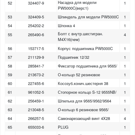
Насадка для модели
52
324407-9
1
PW5000C(верс1)
53
324409-5
Шпиндель для модели PW5000C
1
54
254202-2
Шпонка 4
1
Болт с внутр.шестигран.
55
265490-6
4
M4X16(new)
56
153717-5
Корпус подшипника PW5000C
1
57
211129-9
Подшипник 12/32
1
58
285841-7
Фиксатор подшипника для 9565/
1
59
213673-2
О-кольцо 52 резиновое
1
60
227455-6
Косозуб.конич.шестерня 38
1
61
961052-5
Стопорное кольцо S-12 9555NB/
1
62
256459-1
Шпилька для 9565/9562/9564
1
63
213048-5
О-кольцо 6 резиновое 9565/
1
64
266257-5
Самонарезающий винт 4X28
4
65
655033-6
PLUG
1