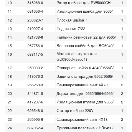
10
515268-0
Ротор в сборе для PW5000CH
1
11
681656-4
Изоляционная шайба для 9565/
1
12
253823-7
Плоская шайба 7
1
13
210027-4
Подшипник 7/22
1
14
421738-8
Пыльник резиновый 22 для 9565/
1
15
267756-0
Волновая шайба 6 для BO6040/
1
Магнитная втулка для
16
688117-5
1
GD0800C/(верс1)
17
259039-2
Стопорная шайба 6 4340/9566C/
1
18
413076-2
Защита статора для 9562/9565/
1
19
266258-3
Самонарезающий винт 4X70
2
20
344871-8
Держатель для 9562/9564/9565/
2
21
417237-6
Изоляционная втулка для 9565/
2
22
626548-0
Статор в сборе 220V
1
23
265995-6
Самонарезающий винт 4X18
2
24
687052-4
Прижимная пластина к HR2450/
1