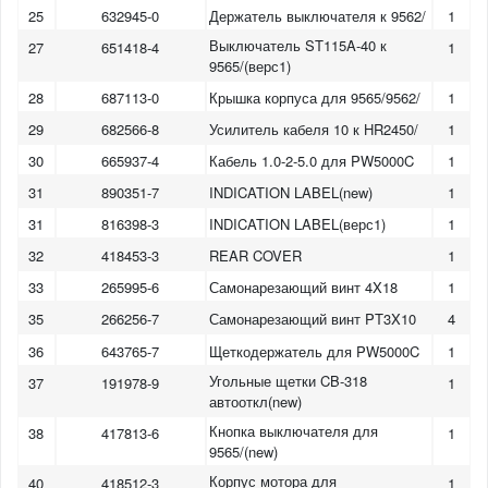
25
632945-0
Держатель выключателя к 9562/
1
Выключатель ST115A-40 к
27
651418-4
1
9565/(верс1)
28
687113-0
Крышка корпуса для 9565/9562/
1
29
682566-8
Усилитель кабеля 10 к HR2450/
1
30
665937-4
Кабель 1.0-2-5.0 для PW5000C
1
31
890351-7
INDICATION LABEL(new)
1
31
816398-3
INDICATION LABEL(верс1)
1
32
418453-3
REAR COVER
1
33
265995-6
Самонарезающий винт 4X18
1
35
266256-7
Самонарезающий винт PT3X10
4
36
643765-7
Щеткодержатель для PW5000C
1
Угольные щетки CB-318
37
191978-9
1
автооткл(new)
Кнопка выключателя для
38
417813-6
1
9565/(new)
Корпус мотора для
40
418512-3
1