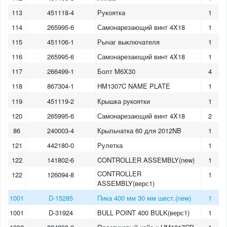
113
451118-4
Рукоятка
1
114
265995-6
Самонарезающий винт 4X18
1
115
451106-1
Рычаг выключателя
1
116
265995-6
Самонарезающий винт 4X18
1
117
266499-1
Болт M6X30
4
118
867304-1
HM1307C NAME PLATE
1
119
451119-2
Крышка рукоятки
1
120
265995-6
Самонарезающий винт 4X18
2
86
240003-4
Крыльчатка 60 для 2012NB
1
121
442180-0
Рулетка
1
122
141802-6
CONTROLLER ASSEMBLY(new)
1
CONTROLLER
122
126094-8
1
ASSEMBLY(верс1)
1001
D-15285
Пика 400 мм 30 мм шест.(new)
1
1001
D-31924
BULL POINT 400 BULK(верс1)
1