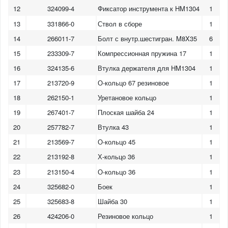
12
324099-4
Фиксатор инструмента к HM1304
1
13
331866-0
Ствол в сборе
1
14
266011-7
Болт с внутр.шестигран. M8X35
6
15
233309-7
Компрессионная пружина 17
1
16
324135-6
Втулка держателя для HM1304
1
17
213720-9
О-кольцо 67 резиновое
1
18
262150-1
Уретановое кольцо
1
19
267401-7
Плоская шайба 24
1
20
257782-7
Втулка 43
1
21
213569-7
О-кольцо 45
1
22
213192-8
Х-кольцо 36
1
23
213150-4
О-кольцо 36
1
24
325682-0
Боек
1
25
325683-8
Шайба 30
1
26
424206-0
Резиновое кольцо
1