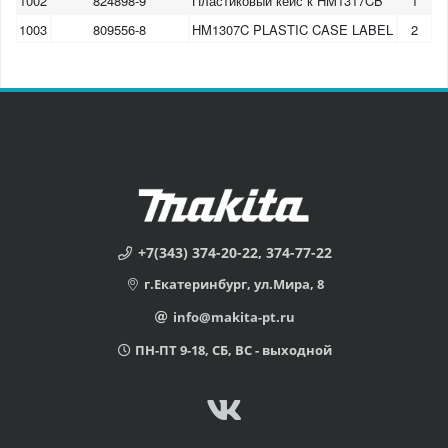
1002
824898-9
Пластиковый кейс к HM1317CB
1
1003
809556-8
HM1307C PLASTIC CASE LABEL
2
+7(343) 374-20-22, 374-77-22
г.Екатеринбург, ул.Мира, 8
info@makita-pt.ru
ПН-ПТ 9-18, СБ, ВС - выходной