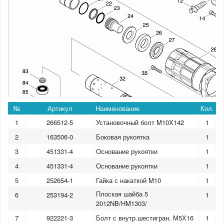
№
Артикул
Наименование
Кол.
1
266512-5
Установочный болт M10X142
1
2
163506-0
Боковая рукоятка
1
3
451331-4
Основание рукоятки
1
4
451331-4
Основание рукоятки
1
5
252654-1
Гайка с накаткой M10
1
Плоская шайба 5
6
253194-2
1
2012NB/HM1303/
7
922221-3
Болт с внутр.шестигран. М5Х16
1