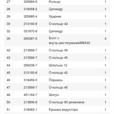
27
325684-6
Kольцо
1
28
318458-2
Цилиндр
1
29
325685-4
Ударник
1
30
213193-6
О-кольцо 42
1
32
331870-9
Цилиндр
1
Болт с
35
265367-5
4
внутр.шестигранникM8X40
42
213569-7
О-кольцо 45
1
43
213569-7
О-кольцо 45
1
44
256238-7
Шпилька 12
1
45
213193-6
О-кольцо 42
1
46
318459-0
Поршень
1
47
213569-7
О-кольцо 45
1
48
451164-7
Шатун
1
50
213806-9
О-кольцо 90 резиновое
1
51
318462-1
Крышка редуктора
1