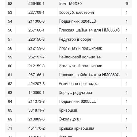
52
266499-1
Болт M6X30
6
53
227709-1
Косозуб. шестерня
1
54
211306-3
Подшипник 6204LLB
1
56
267166-1
Плоская шайба 14 для HM0860C
1
57
226156-3
Редуктор в сборе
1
58
212159-3
Игольчатый подшипник
1
59
262157-7
Нейлоновой кольцо 14
1
60
212159-3
Игольчатый подшипник
1
61
267166-1
Плоская шайба 14 для HM0860C
1
62
424207-8
Резиновая прокладка
1
63
140060-1
Корпус редуктора
1
64
211373-8
Подшипник 6205LLU
1
65
331871-7
Кривошип
1
69
213809-3
О-кольцо 87
1
71
451170-2
Крышка кривошипа
1
77
443127-7
Фильтр
1