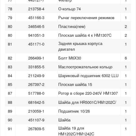
78
213758-4
О-кольцо 74
1
79
451166-3
Рычаг переключения режимов
1
80
346546-5
Пластина(new)
2
80
941051-3
Плоская шайба 4 к HM1307C
2
Задняя крышка корпуса
81
451171-0
1
двигател
82
266499-1
Болт M6X30
6
83
331855-5
Маслоотрожательное кольцо
1
84
211249-9
Шариковый подшипник 6302 LLU
1
85
267397-2
Плоская шайба 15
1
87
517788-0
Ротор в сборе 220-240V HM1307
1
88
681642-5
Шайба для HR5001C/HM1202C/
1
89
210059-1
Подшипник 10/26
1
90
451107-9
Шайба
1
Шайба 19 для
91
267809-5
1
HM1202C/HM1242C