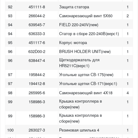
92
451111-8
Защита статора
1
93
266044-2
Самонарезающий винт 5X60
2
94
639545-7
FIELD 220-240V(new)
1
94
636333-3
Cтатор в сбоpe 220-240В(верс1)
1
95
451117-6
Корпус мотора
1
96
632D00-2
BRUSH HOLDER UNIT(new)
1
Щеткодержатель для
96
638447-4
1
HR5211C(верс1)
97
195844-2
Угольные щетки СВ-175(new)
1
97
194412-8
Угольные щетки СВ-171(верс1)
1
98
265995-6
Самонарезающий винт 4X18
4
Крышка контроллера в
99
158986-3
1
сборе(new)
Крышка контроллера в
99
158986-3
1
сборе(new)
100
263027-3
Резиновая шпилька 4
1