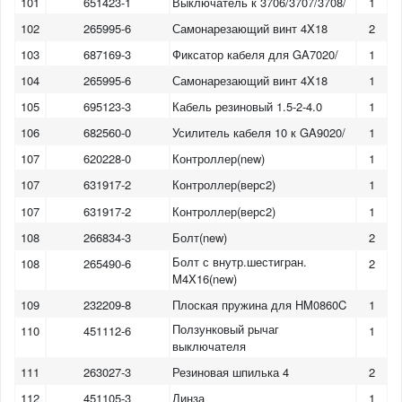
101
651423-1
Выключатель к 3706/3707/3708/
1
102
265995-6
Самонарезающий винт 4X18
2
103
687169-3
Фиксатор кабеля для GA7020/
1
104
265995-6
Самонарезающий винт 4X18
1
105
695123-3
Кабель резиновый 1.5-2-4.0
1
106
682560-0
Усилитель кабеля 10 к GA9020/
1
107
620228-0
Контроллер(new)
1
107
631917-2
Контроллер(верс2)
1
107
631917-2
Контроллер(верс2)
1
108
266834-3
Болт(new)
2
Болт с внутр.шестигран.
108
265490-6
2
M4X16(new)
109
232209-8
Плоская пружина для HM0860C
1
Ползунковый рычаг
110
451112-6
1
выключателя
111
263027-3
Резиновая шпилька 4
2
112
451105-3
Линза
1