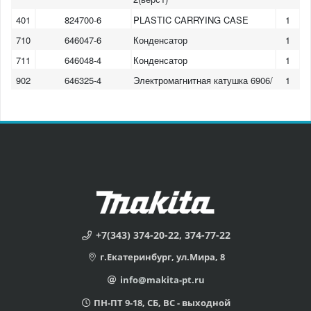
401
824700-6
PLASTIC CARRYING CASE
1
710
646047-6
Конденсатор
1
711
646048-4
Конденсатор
1
902
646325-4
Электромагнитная катушка 6906/
1
+7(343) 374-20-22, 374-77-22
г.Екатеринбург, ул.Мира, 8
info@makita-pt.ru
ПН-ПТ 9-18, СБ, ВС - выходной