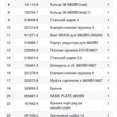
8
141113-9
Кольцо 36 6805BV(new)
1
8
150764-7
Кольцо 36 6805BV(верс1)
1
9
216008-6
Стальной шарик 4
1
10
231314-8
Компрессионная пружина 4
1
11
911271-3
Винт M5X50 для 6802BV/JN3200/
2
12
316988-7
Корпус редуктора для 6805BV
1
13
232050-9
Плоская пружина 6701B/6807/
1
14
216001-0
Стальной шарик 3.5
1
15
134461-3
Шпиндель в сб. 6805BV/6827
1
16
231278-6
Компрессионная пружина 6
1
17
223073-8
Муфта сцепления к 6805BV/6827
1
18
343693-3
Крючок
1
20
855887-3
NAME PLATE 6805BV
1
Крышка корп.ред-ра
22
157842-4
1
6802BV/05BV
23
261038-2
Уретановая шайба 10
1