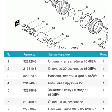
№
Артикул
Наименование
Кол.
1
322120-3
Ограничитель глубины 10 6827/
1
2
213310-8
О-кольцо 20 резиновое 6805BV/
1
3
322073-6
Направл. пластина для 6805BV/
1
4
231940-3
Кольцевая пружина 22
1
Зажимной кожух к модели
5
322188-9
1
6805BV
6
213458-6
О-кольцо 34 резиновое
1
7
253806-7
Плоская шайба 36 6805BV/6827
1