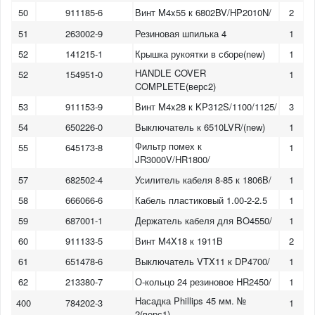
50
911185-6
Винт M4x55 к 6802BV/HP2010N/
2
51
263002-9
Резиновая шпилька 4
1
52
141215-1
Крышка рукоятки в сборе(new)
1
HANDLE COVER
52
154951-0
1
COMPLETE(верс2)
53
911153-9
Винт M4x28 к KP312S/1100/1125/
3
54
650226-0
Выключатель к 6510LVR/(new)
1
Фильтр помех к
55
645173-8
1
JR3000V/HR1800/
57
682502-4
Усилитель кабеля 8-85 к 1806B/
1
58
666066-6
Кабель пластиковый 1.00-2-2.5
1
59
687001-1
Держатель кабеля для BO4550/
1
60
911133-5
Винт M4X18 к 1911B
2
61
651478-6
Выключатель VTX11 к DP4700/
1
62
213380-7
О-кольцо 24 резиновое HR2450/
1
Насадка Phillips 45 мм. №
400
784202-3
1
2(верс1)