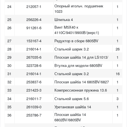
Опорный игольч. подшипник
24
212057-1
1
1023
25
256226-4
Шпилька 4
1
Винт M5X40 к
26
911261-6
1
4110C/9401/9900B/(верс1)
27
153167-4
Редуктор в сборе 6805BV
1
28
216014-1
Стальной шарик 3.2
26
29
267035-6
Плоская шайба 14 для LS1013/
1
30
323728-6
Втулка для модели 6805BV
1
31
216014-1
Стальной шарик 3.2
16
32
253837-6
Плоская шайба 14 6805BV/6827
1
33
231423-3
Компрессионная пружина 13.6
1
34
216011-7
Стальной шарик 5.6
3
35
261039-0
Уретановая шайба 14
1
Плоская шайба 14
36
253786-7
1
6802BV/6805BV