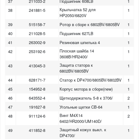
37
211033-2
Подшипник 608LB
1
Крыльчатка 52 для
38
241881-5
1
HP2050/6820V
39
515158-7
Pотор в сборе к 6802BV/6805BV
1
40
211028-5
Подшипник 627LB
1
41
263002-9
Резиновая шпилька 4
1
Плоская шайба 14
42
253192-6
1
3608B/HR2400/
Защита статора к
43
413045-3
1
6802BV/6805BV
44
628171-7
Cтатор к DP4700/6805BV/6802BV
1
45
154952-8
Корпус мотора в сборе(new)
1
46
643552-4
Щеткодержатель 5-8 к 3706/
2
47
191627-8
Угольные щетки CB-64
1
Винт M4X14
48
911124-6
2
6402/HR2000/UM140D/
Защитный кожух выкл. к
49
411852-8
1
DP4700/