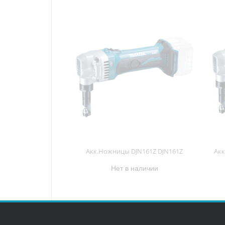
Акк.Ножницы DJN161Z DJN161Z
Акк
Нет в наличии