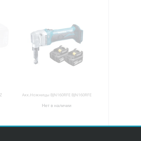
Z
Акк.Ножницы BJN160RFE BJN160RFE
Нет в наличии