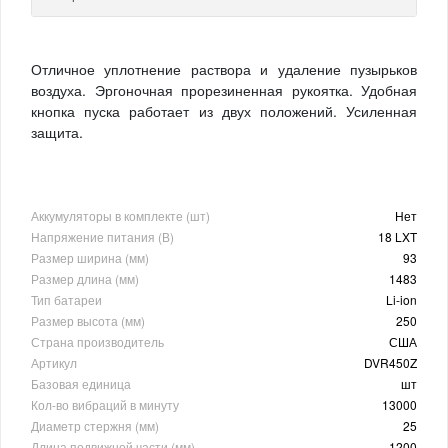
Отличное уплотнение раствора и удаление пузырьков
воздуха. Эргоночная прорезиненная рукоятка. Удобная
кнопка пуска работает из двух положений. Усиленная
защита.
Аккумуляторы в комплекте (шт)
Нет
Напряжение питания (В)
18 LXT
Размер ширина (мм)
93
Размер длина (мм)
1483
Тип батареи
Li-ion
Размер высота (мм)
250
Страна производитель
США
Артикул
DVR450Z
Базовая единица
шт
Кол-во вибраций в минуту
13000
Диаметр стержня (мм)
25
Длина подвижной части (мм)
1200