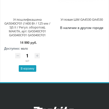
Углошлифмашина
Угловая ШМ GA4530 GA4530
GA5040CF01 (1400 Вт / 125 мм /
SJS II / Регул. оборотов),
В наличии в другом городе
MAKITA, арт: GA5040CF01
GA5040CF01 GA5040CF01
14 990 руб.
Доступно:
мало
шт
В корзину