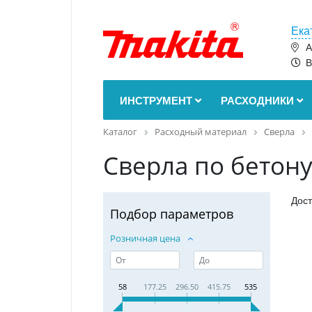
Ека
А
В
ИНСТРУМЕНТ
РАСХОДНИКИ
Каталог
Расходный материал
Сверла
Сверла по бетон
Дост
Подбор параметров
Розничная цена
58
177.25
296.50
415.75
535