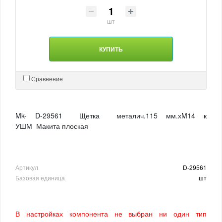
шт
КУПИТЬ
Сравнение
Mk- D-29561 Щетка металич.115 мм.хM14 к
УШМ Макита плоская
Артикул
D-29561
Базовая единица
шт
В настройках компонента не выбран ни один тип