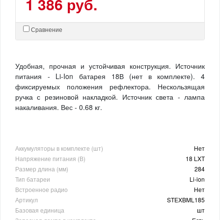
1 386 руб.
Сравнение
Удобная, прочная и устойчивая конструкция. Источник
питания - Li-Ion батарея 18В (нет в комплекте). 4
фиксируемых положения рефлектора. Нескользящая
ручка с резиновой накладкой. Источник света - лампа
накаливания. Вес - 0.68 кг.
Аккумуляторы в комплекте (шт)
Нет
Напряжение питания (В)
18 LXT
Размер длина (мм)
284
Тип батареи
Li-ion
Встроенное радио
Нет
Артикул
STEXBML185
Базовая единица
шт