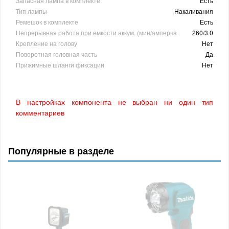
Запасная лампа в комплекте
Есть
Тип лампы
Накаливания
Ремешок в комплекте
Есть
Непрерывная работа при емкости аккум. (мин/амперча
260/3.0
Крепление на голову
Нет
Поворотная головная часть
Да
Прижимные шланги фиксации
Нет
В настройках компонента не выбран ни один тип
комментариев
Популярные в разделе