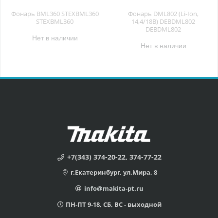
Фонарь BML360 STEXBML360
Фонарь DML802 (Li-Ion,
STEXBML360
14,4/18В) DEBDML802
DEBDML802
Нет в наличии
Нет в наличии
+7(343) 374-20-22, 374-77-22
г.Екатеринбург, ул.Мира, 8
info@makita-pt.ru
ПН-ПТ 9-18, СБ, ВС - выходной