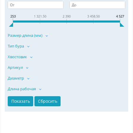
253
1 321.50
2 390
3 458.50
4 527
Размер длина (мм)
Тип бура
Хвостовик
Артикул
Диаметр
Длина рабочая