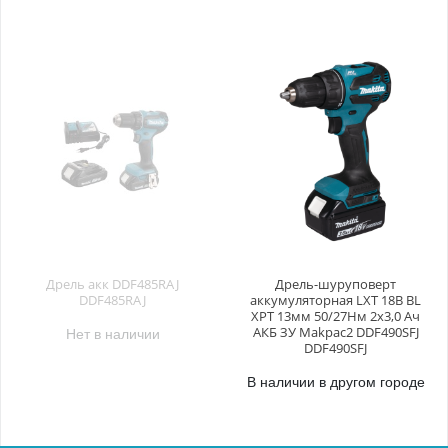
Дрель акк DDF485RAJ
Дрель-шуруповерт
DDF485RAJ
аккумуляторная LXT 18В BL
XPT 13мм 50/27Нм 2х3,0 Ач
Нет в наличии
АКБ ЗУ Makpac2 DDF490SFJ
DDF490SFJ
В наличии в другом городе