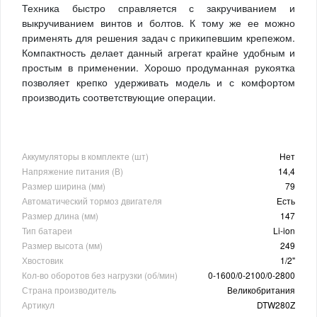
Техника быстро справляется с закручиванием и
выкручиванием винтов и болтов. К тому же ее можно
применять для решения задач с прикипевшим крепежом.
Компактность делает данный агрегат крайне удобным и
простым в применении. Хорошо продуманная рукоятка
позволяет крепко удерживать модель и с комфортом
производить соответствующие операции.
Аккумуляторы в комплекте (шт)
Нет
Напряжение питания (В)
14,4
Размер ширина (мм)
79
Автоматический тормоз двигателя
Есть
Размер длина (мм)
147
Тип батареи
Li-ion
Размер высота (мм)
249
Хвостовик
1/2"
Кол-во оборотов без нагрузки (об/мин)
0-1600/0-2100/0-2800
Страна производитель
Великобритания
Артикул
DTW280Z