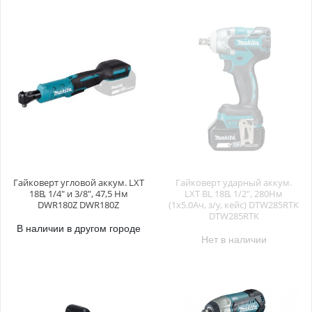
Гайковерт угловой аккум. LXT
Гайковерт ударный аккум.
18В, 1/4" и 3/8", 47,5 Нм
LXT BL 18В, 1/2", 280Нм
DWR180Z DWR180Z
(1х5.0Ач, з/у, кейс) DTW285RTK
DTW285RTK
В наличии в другом городе
Нет в наличии