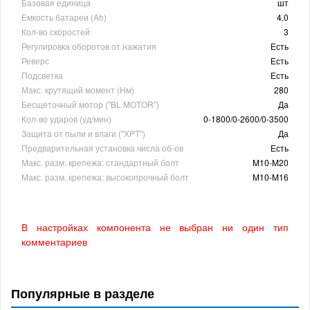
Базовая единица
шт
Емкость батареи (Ah)
4.0
Кол-во скоростей
3
Регулировка оборотов от нажатия
Есть
Реверс
Есть
Подсветка
Есть
Макс. крутящий момент (Нм)
280
Бесщеточный мотор ("BL MOTOR")
Да
Кол-во ударов (уд/мин)
0-1800/0-2600/0-3500
Защита от пыли и влаги (''ХPT'')
Да
Предварительная установка числа об-ов
Есть
Макс. разм. крепежа: стандартный болт
M10-M20
Макс. разм. крепежа: высокопрочный болт
M10-M16
В настройках компонента не выбран ни один тип
комментариев
Популярные в разделе