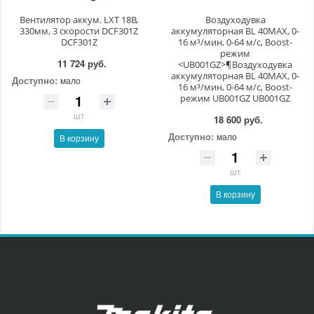
Вентилятор аккум. LXT 18В,
Воздуходувка
330мм, 3 скорости DCF301Z
аккумуляторная BL 40MAX, 0-
DCF301Z
16 м³/мин, 0-64 м/с, Boost-
режим
11 724 руб.
<UB001GZ>¶Воздуходувка
аккумуляторная BL 40MAX, 0-
Доступно:
мало
16 м³/мин, 0-64 м/с, Boost-
режим UB001GZ UB001GZ
шт
18 600 руб.
Доступно:
мало
В корзину
шт
В корзину