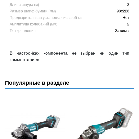
Длина шнура (м)
2
Размер шлиф.бумаги (мм)
93х228
Предварительная установка числа об-ов
Нет
Амплитуда колебаний (мм)
2
Тип крепления
Зажимы
В настройках компонента не выбран ни один тип
комментариев
Популярные в разделе