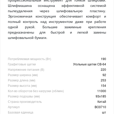
Шлифмашина оснащена эффективной системой
пылеудаления через шлифовальную пластину.
Эргономичная конструкция обеспечивает комфорт и
полный контроль над инструментом даже при работе
одной рукой. Большие зажимные крепления
предназначены для быстрой и легкой замены
шлифовальной бумаги.
Потребляемая мощность (Вт)
190
Графитовые щетки
Угольные щетки CB-64
Напряжение питания (В)
220
Размер ширина (мм)
92
Размер длина (мм)
253
Размер высота (мм)
154
Кол-во оборотов без нагрузки (об/мин)
11000
Размер подошвы (мм)
93х185
Страна производитель
Китай
Артикул
BO3710
Базовая единица
шт