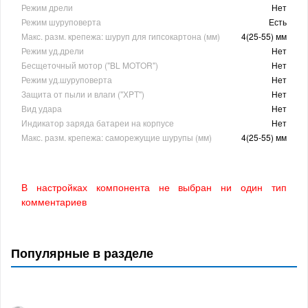
Режим дрели
Нет
Режим шуруповерта
Есть
Макс. разм. крепежа: шуруп для гипсокартона (мм)
4(25-55) мм
Режим уд.дрели
Нет
Бесщеточный мотор ("BL MOTOR")
Нет
Режим уд.шуруповерта
Нет
Защита от пыли и влаги (''ХPT'')
Нет
Вид удара
Нет
Индикатор заряда батареи на корпусе
Нет
Макс. разм. крепежа: саморежущие шурупы (мм)
4(25-55) мм
В настройках компонента не выбран ни один тип
комментариев
Популярные в разделе