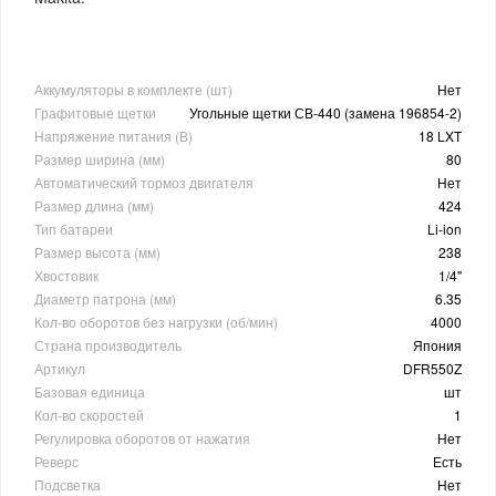
Аккумуляторы в комплекте (шт)
Нет
Графитовые щетки
Угольные щетки СВ-440 (замена 196854-2)
Напряжение питания (В)
18 LXT
Размер ширина (мм)
80
Автоматический тормоз двигателя
Нет
Размер длина (мм)
424
Тип батареи
Li-ion
Размер высота (мм)
238
Хвостовик
1/4"
Диаметр патрона (мм)
6.35
Кол-во оборотов без нагрузки (об/мин)
4000
Страна производитель
Япония
Артикул
DFR550Z
Базовая единица
шт
Кол-во скоростей
1
Регулировка оборотов от нажатия
Нет
Реверс
Есть
Подсветка
Нет