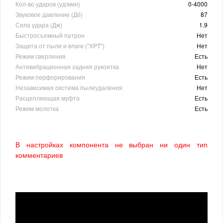
Кол-во ударов (уд/мин)
0-4000
Звуковое давление (Дб)
87
Сила удара (Дж)
1.9
Быстросъемный патрон
Нет
Защита от пыли и влаги (''ХPT'')
Нет
Режим сверления
Есть
Антивибрационная задняя рукоятка
Нет
Режим перфорирования
Есть
Независимая cистема пылеудаления
Нет
Расцепляющая муфта
Есть
Режим молотка
Есть
В настройках компонента не выбран ни один тип
комментариев