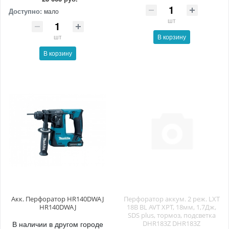
Доступно:
мало
шт
шт
В корзину
В корзину
Акк. Перфоратор HR140DWAJ
Перфоратор аккум. 2 реж. LXT
HR140DWAJ
18В BL AVT XPT, 18мм, 1,7Дж,
SDS plus, тормоз, подсветка
В наличии в другом городе
DHR183Z DHR183Z