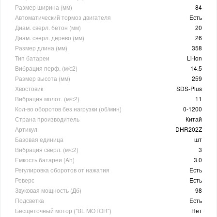
Размер ширина (мм)
84
Автоматический тормоз двигателя
Есть
Диам. сверл. бетон (мм)
20
Диам. сверл. дерево (мм)
26
Размер длина (мм)
358
Тип батареи
Li-ion
Вибрация перф. (м/с2)
14.5
Размер высота (мм)
259
Хвостовик
SDS-Plus
Вибрация молот. (м/с2)
11
Кол-во оборотов без нагрузки (об/мин)
0-1200
Страна производитель
Китай
Артикул
DHR202Z
Базовая единица
шт
Вибрация сверл. (м/с2)
3
Емкость батареи (Ah)
3.0
Регулировка оборотов от нажатия
Есть
Реверс
Есть
Звуковая мощность (Дб)
98
Подсветка
Есть
Бесщеточный мотор ("BL MOTOR")
Нет