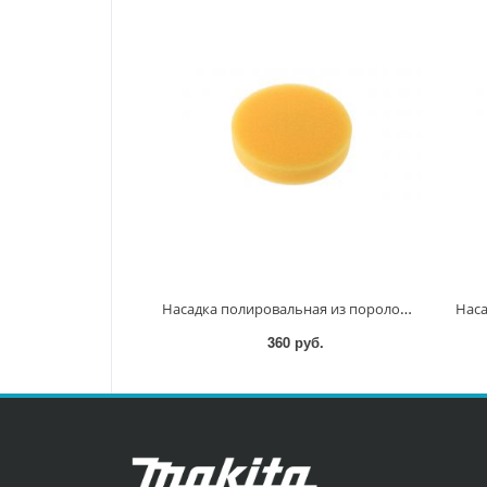
Насадка полировальная из поролона 125мм (оранжевая) D-62511 D-62511
360 руб.