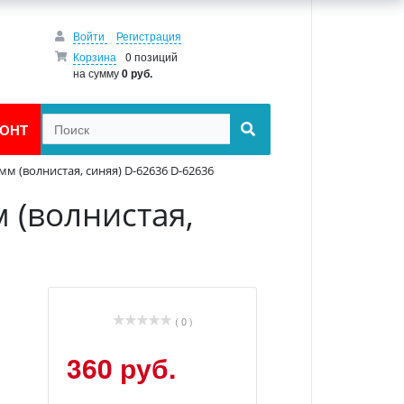
Войти
Регистрация
Корзина
0 позиций
на сумму
0 руб.
ОНТ
м (волнистая, синяя) D-62636 D-62636
 (волнистая,
( 0 )
360 руб.