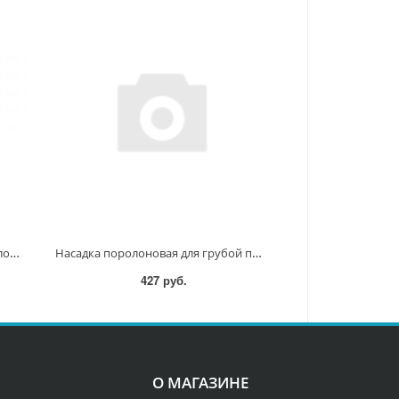
Насадка полировальная из поролона 125мм (волнистая, оранжевая ) D-62608 D-62608
Насадка поролоновая для грубой полировки (тип волнистый, цвет оранжевый ) 150 мм D-62614 D-62614
427 руб.
О МАГАЗИНЕ