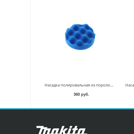
Насадка полировальная из поролона 125мм (волнистая, синяя) D-62636 D-62636
360 руб.