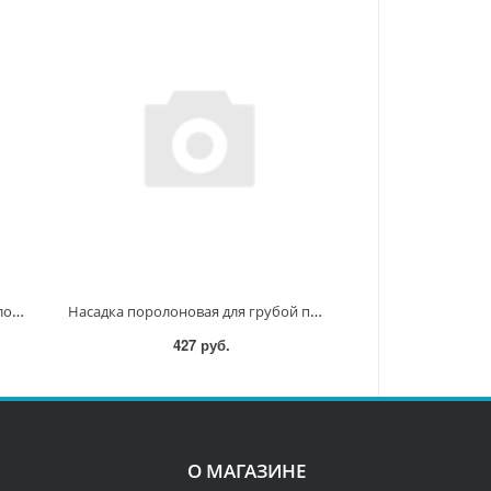
Насадка полировальная из поролона 125мм (волнистая, оранжевая ) D-62608 D-62608
Насадка поролоновая для грубой полировки (тип волнистый, цвет оранжевый ) 150 мм D-62614 D-62614
427 руб.
О МАГАЗИНЕ