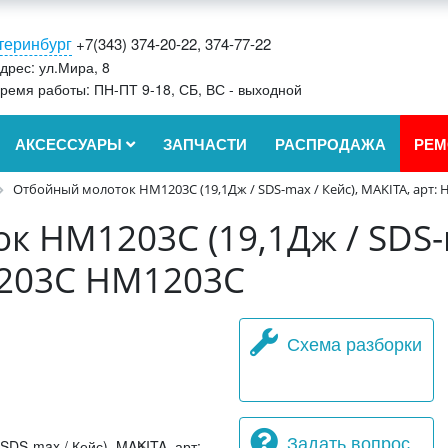
теринбург
+7(343) 374-20-22, 374-77-22
дрес: ул.Мира, 8
ремя работы: ПН-ПТ 9-18, СБ, ВС - выходной
АКСЕССУАРЫ
ЗАПЧАСТИ
РАСПРОДАЖА
РЕМ
Отбойный молоток HM1203C (19,1Дж / SDS-max / Кейс), MAKITA, арт
 HM1203C (19,1Дж / SDS-m
1203C HM1203C
Схема разборки
Задать вопрос