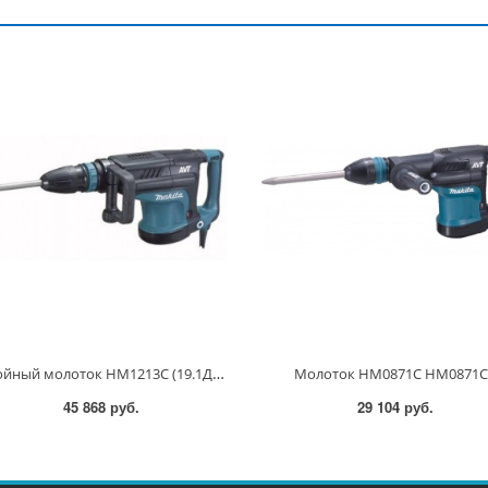
Отбойный молоток HM1213C (19.1Дж / SDS-max / AVT / Кейс), MAKITA, арт: HM1213C HM1213C HM1213C
Молоток HM0871C HM0871C
45 868 руб.
29 104 руб.