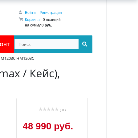
Войти
Регистрация
Корзина
0 позиций
на сумму
0 руб.
ОНТ
: HM1203C HM1203C
ax / Кейс),
( 0 )
48 990 руб.