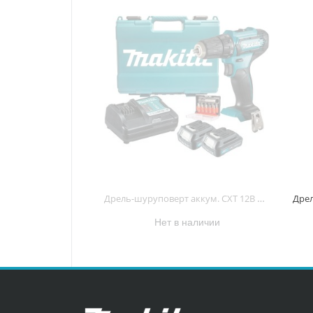
Дрель-шуруповерт аккум. CXT 12В max, 10мм, 30/14Нм (2х1.5Ач,з/у+набор бит D-31083 ) DF333DYX14 DF333DYX14
Нет в наличии