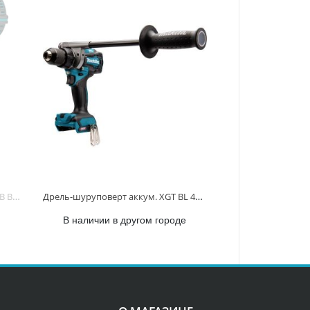
Дрель-шуруповерт аккум. LXT 18В BL XPT, 13мм, 73/40Нм DDF489Z DDF489Z
Дрель-шуруповерт аккум. XGT BL 40В, 13мм, 140/68Нм DF001GZ DF001GZ
В наличии в другом городе