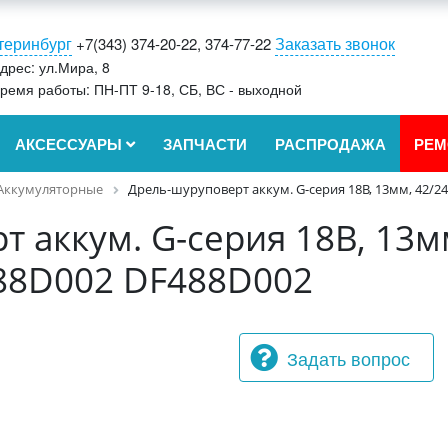
теринбург
Заказать звонок
+7(343) 374-20-22, 374-77-22
дрес: ул.Мира, 8
ремя работы: ПН-ПТ 9-18, СБ, ВС - выходной
АКСЕССУАРЫ
ЗАПЧАСТИ
РАСПРОДАЖА
РЕМ
Аккумуляторные
Дрель-шуруповерт аккум. G-серия 18В, 13мм, 42/24
 аккум. G-серия 18В, 13м
F488D002 DF488D002
Задать вопрос