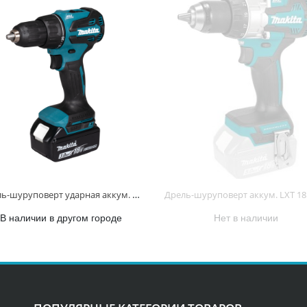
Дрель-шуруповерт ударная аккум. LXT 18В BL XPT 13мм 50/27Нм 2х3,0 Ач АКБ ЗУ Makpac2 DHP490SFJ DHP490SFJ
В наличии в другом городе
Нет в наличии