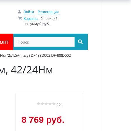
Войти
Регистрация
Корзина
0 позиций
на сумму
0 руб.
ОНТ
Нм (2х1,5Ач, з/у) DF488D002 DF488D002
м, 42/24Нм
( 0 )
8 769 руб.